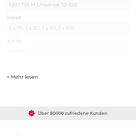
130 / 705 H, Universal 70-100
Inhalt:
2 x 70, 3 x 80, 3 x 90, 2 x 100
Art.Nr.:
154110
Hersteller-Kontaktdaten
Über 1.8 Millionen Meter Stoff versandfertig
Über 80000 zufriedene Kunden
36 Jahre Erfahrung