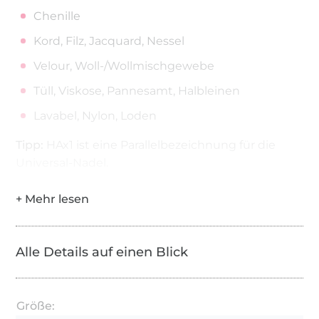
Chenille
Kord, Filz, Jacquard, Nessel
Velour, Woll-/Wollmischgewebe
Tüll, Viskose, Pannesamt, Halbleinen
Lavabel, Nylon, Loden
Tipp:
HAx1 ist eine Parallelbezeichnung für die
Universal-Nadel.
Alle Details auf einen Blick
Größe: