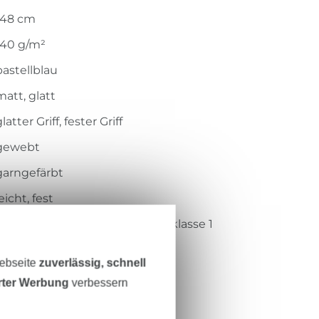
148 cm
140 g/m²
pastellblau
matt, glatt
latter Griff, fester Griff
gewebt
garngefärbt
eicht, fest
Öko-Tex-Standard 100 Produktklasse 1
Hohenstein HTTI
Webseite
zuverlässig, schnell
14.0.45757
erter Werbung
verbessern
100.018-6029