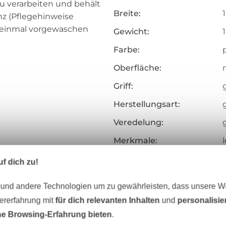
zu verarbeiten und behält
Breite:
nz (Pflegehinweise
ff einmal vorgewaschen
Gewicht:
Farbe:
Oberfläche:
Griff:
g
Herstellungsart:
Veredelung:
Merkmale:
l
Zertifizierung:
f dich zu!
Testinstitut:
 und andere Technologien um zu gewährleisten, dass unsere 
Zertifikatsnummer:
zererfahrung mit
für dich relevanten Inhalten
und
personalisi
Art.Nr.:
e Browsing-Erfahrung bieten
.