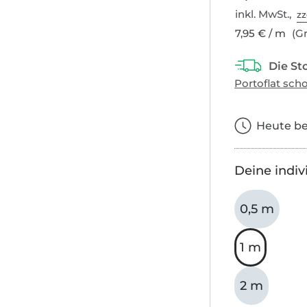
inkl. MwSt.,
zz
7,95 € / m
(Gr
Heute bes
Deine indiv
0,5 m
1 m
2 m