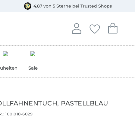
orkasse
4.87 von 5 Sterne bei Trusted Shops
In deinem Konto anmelden o
Du hast keine Artike
Du hast kein
Anmelden
Deine Favorite
Dein W
uheiten
Sale
LFAHNENTUCH, PASTELLBLAU
.:
100.018-6029