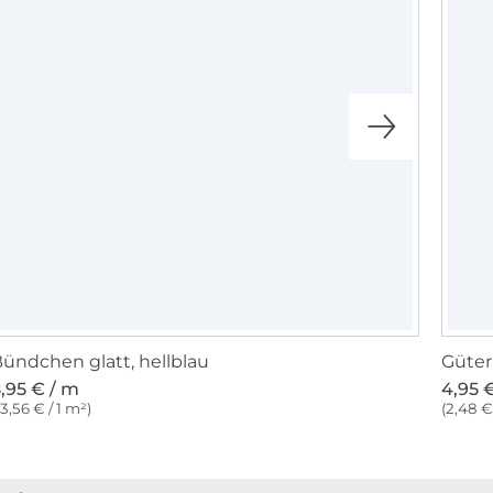
ündchen glatt, hellblau
Güter
,95 € / m
4,95 €
13,56 € / 1 m²)
(2,48 €