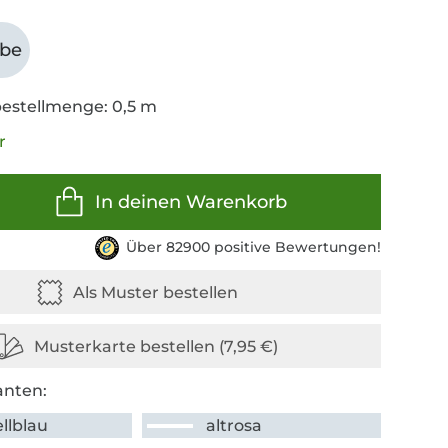
abe
estellmenge: 0,5 m
r
In deinen Warenkorb
Über 82900 positive Bewertungen!
anten:
llblau
altrosa