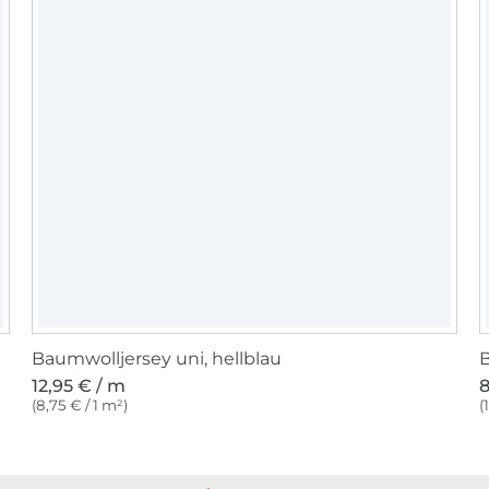
Baumwolljersey uni, hellblau
B
12,95 € / m
8
(8,75 € / 1 m²)
(