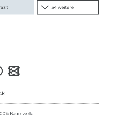
azit
ick
100% Baumwolle