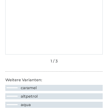
Weitere Varianten:
caramel
altpetrol
aqua