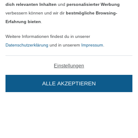
dich relevanten Inhalten
und
personalisierter Werbung
verbessern können und wir dir
bestmögliche Browsing-
Erfahrung bieten
.
Bezahlen mit
Weitere Informationen findest du in unserer
Datenschutzerklärung
und in unserem
Impressum
.
Einstellungen
ALLE AKZEPTIEREN
Unsere Versandpartner
In den deutschen Shop wechseln (aktuell gewählt
Die Stoffe Hemmers Portoflat: