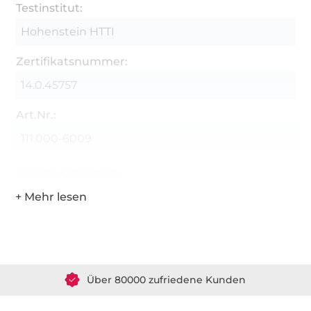
Testinstitut:
Hohenstein HTTI
Zertifikatsnummer:
14.0.45757
Art.Nr.:
111.000-6009
Hersteller-Kontaktdaten
Über 1.8 Millionen Meter Stoff versandfertig
Über 80000 zufriedene Kunden
36 Jahre Erfahrung