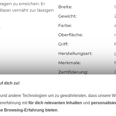
ragen zu erreichen. Er
Breite:
Blazer vernäht zur lässigen
Gewicht:
Farbe:
.
Oberfläche:
Griff:
f
Herstellungsart:
Merkmale:
Zertifizierung:
Testinstitut:
f dich zu!
Zertifikatsnummer:
 und andere Technologien um zu gewährleisten, dass unsere 
Art.Nr.:
zererfahrung mit
für dich relevanten Inhalten
und
personalisi
e Browsing-Erfahrung bieten
.
Hersteller-Kontaktdaten