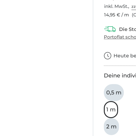
inkl. MwSt.,
zz
14,95 € / m
(G
Heute bes
Deine indiv
0,5 m
1 m
2 m