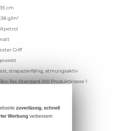
135 cm
238 g/m²
altpetrol
matt
ester Griff
gewebt
fest, strapazierfähig, atmungsaktiv
Öko-Tex-Standard 100 Produktklasse 1
Hohenstein HTTI
14.0.45757
Webseite
zuverlässig, schnell
111.000-4037
erter Werbung
verbessern