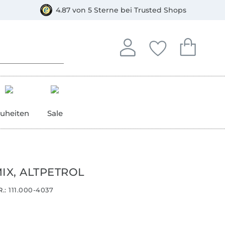
orkasse
4.87 von 5 Sterne bei Trusted Shops
In deinem Konto anmelden o
Du hast keine Artike
Du hast kein
Anmelden
Deine Favorite
Dein W
uheiten
Sale
IX, ALTPETROL
.:
111.000-4037