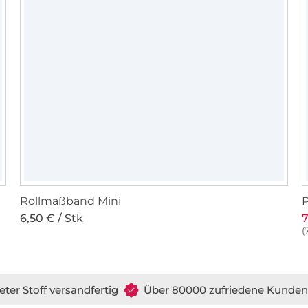
0
Rollmaßband Mini
P
6,50 € / Stk
7
(
eter Stoff versandfertig
Über 80000 zufriedene Kunden