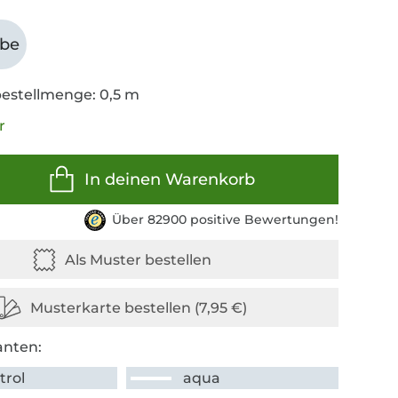
abe
estellmenge: 0,5 m
r
In deinen Warenkorb
Über 82900 positive Bewertungen!
anten:
trol
aqua