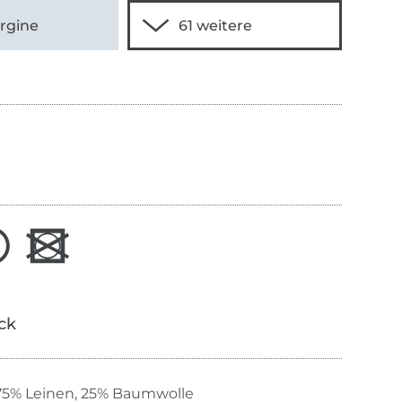
rgine
ick
75% Leinen, 25% Baumwolle