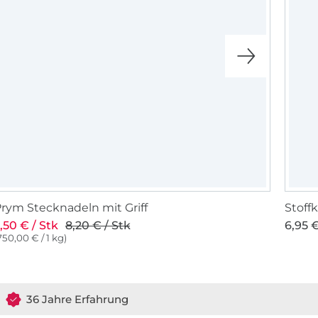
rym Stecknadeln mit Griff
Stoff
,50 € / Stk
8,20 € / Stk
6,95 €
750,00 € / 1 kg)
36 Jahre Erfahrung