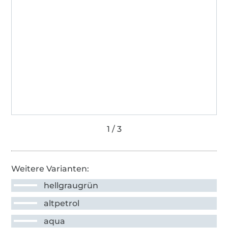
Weitere Varianten:
hellgraugrün
altpetrol
aqua