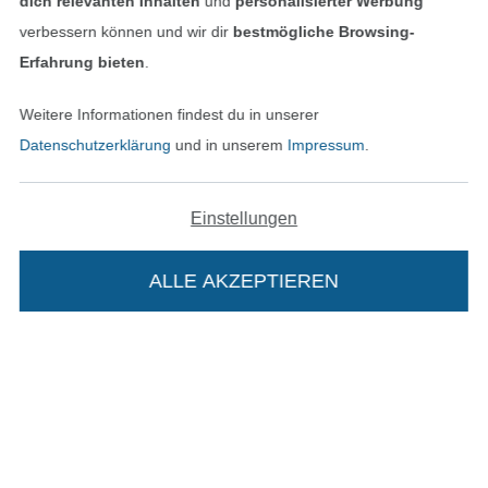
dich relevanten Inhalten
und
personalisierter Werbung
verbessern können und wir dir
bestmögliche Browsing-
Erfahrung bieten
.
Bezahlen mit
Weitere Informationen findest du in unserer
Datenschutzerklärung
und in unserem
Impressum
.
Einstellungen
ALLE AKZEPTIEREN
Unsere Versandpartner
In den deutschen Shop wechseln (aktuell gewählt
Die Stoffe Hemmers Portoflat:
Impressum