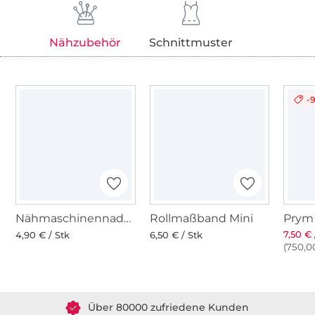
Nähzubehör
Schnittmuster
-
Nähmaschinennadeln 130/705, Universal 70-100
Rollmaßband Mini
7,50 € 
4,90 € / Stk
6,50 € / Stk
(750,00
Über 1.8 Millionen Meter Stoff versandfertig
Über 80000 zufriedene Kunden