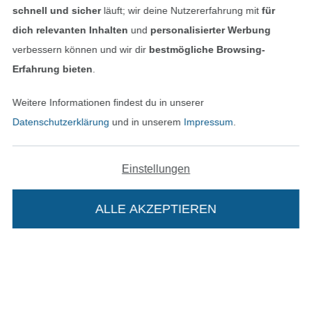
schnell und sicher
läuft; wir deine Nutzererfahrung mit
für
dich relevanten Inhalten
und
personalisierter Werbung
verbessern können und wir dir
bestmögliche Browsing-
Erfahrung bieten
.
Bezahlen mit
Weitere Informationen findest du in unserer
Datenschutzerklärung
und in unserem
Impressum
.
Einstellungen
ALLE AKZEPTIEREN
Unsere Versandpartner
In den deutschen Shop wechseln (aktuell gewählt