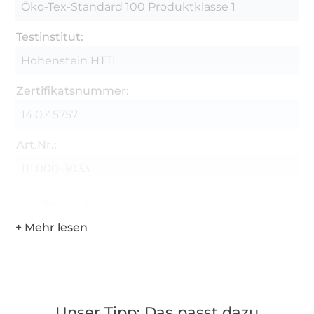
Öko-Tex-Standard 100 Produktklasse 1
Testinstitut:
Hohenstein HTTI
Zertifikatsnummer:
14.0.45757
Art.Nr.:
111.000-3033
Hersteller-Kontaktdaten
Unser Tipp: Das passt dazu