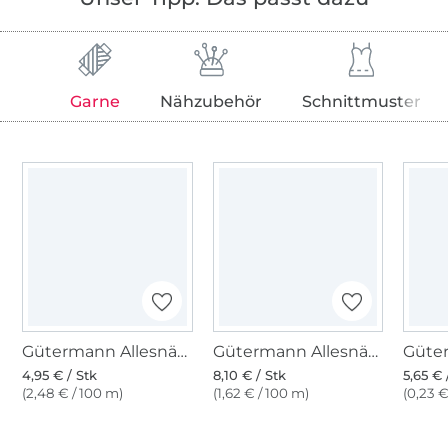
Garne
Nähzubehör
Schnittmuster
Gütermann Allesnäher (639), tannengrün
Gütermann Allesnäher 500 m (472) dunkelgrün
4,95 € / Stk
8,10 € / Stk
5,65 € 
(2,48 € / 100 m)
(1,62 € / 100 m)
(0,23 €
Über 1.8 Millionen Meter Stoff versandfertig