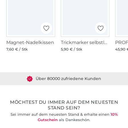
Magnet-Nadelkissen
Trickmarker selbstlöschend, violett
7,60 € / Stk
5,90 € / Stk
45,90 
Über 1.8 Millionen Meter Stoff versandfertig
Über 80000 zufriedene Kunden
36 Jahre Erfahrung
MÖCHTEST DU IMMER AUF DEM NEUESTEN
STAND SEIN?
Sei immer auf dem neuesten Stand & erhalte einen
10%
Gutschein
als Dankeschön.