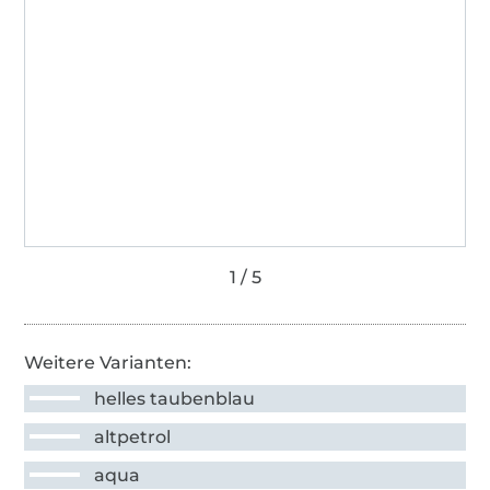
Weitere Varianten:
helles taubenblau
altpetrol
aqua