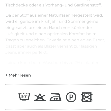
Tischdecke oder als Vorhang- und Gardinenstoff.
Da der Stoff aus einer Naturfaser hergestellt wird,
wird er gerade im Frühjahr und Sommer gerne
eingesetzt, um einen Hauch von kühlender
Luftigkeit und einen optimalen Komfort beim
Tragen zu erreichen. Er verleiht einen edlen Esprit,
passt aber auch als Blazer vernäht zur lässigen
Jeans immer perfekt.
Leinen kann beim Waschen bis zu 2% einlaufen.