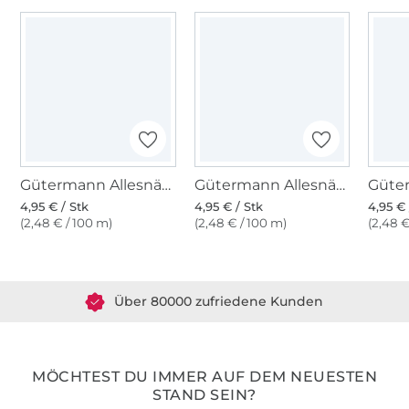
Gütermann Allesnäher (035) graubraun
Gütermann Allesnäher (496) möwe
4,95 € / Stk
4,95 € / Stk
4,95 € 
(2,48 € / 100 m)
(2,48 € / 100 m)
(2,48 €
Über 1.8 Millionen Meter Stoff versandfertig
Über 80000 zufriedene Kunden
36 Jahre Erfahrung
MÖCHTEST DU IMMER AUF DEM NEUESTEN
STAND SEIN?