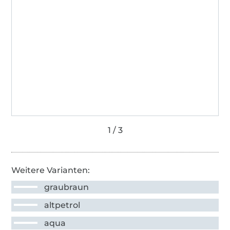
Weitere Varianten:
graubraun
altpetrol
aqua