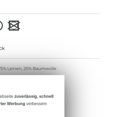
ick
75% Leinen, 25% Baumwolle
135 cm
238 g/m²
Webseite
zuverlässig, schnell
dunkelbraun
erter Werbung
verbessern
matt
ester Griff