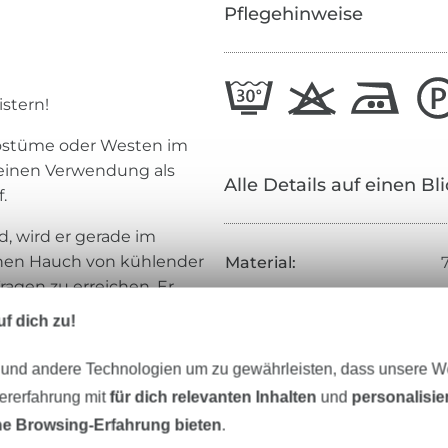
Pflegehinweise
stern!
 Kostüme oder Westen im
Leinen Verwendung als
Alle Details auf einen Bl
.
rd, wird er gerade im
inen Hauch von kühlender
Material:
ragen zu erreichen. Er
Breite:
Blazer vernäht zur lässigen
f dich zu!
Gewicht:
 und andere Technologien um zu gewährleisten, dass unsere 
Farbe:
.
zererfahrung mit
für dich relevanten Inhalten
und
personalisi
Oberfläche:
e Browsing-Erfahrung bieten
.
Griff:
f