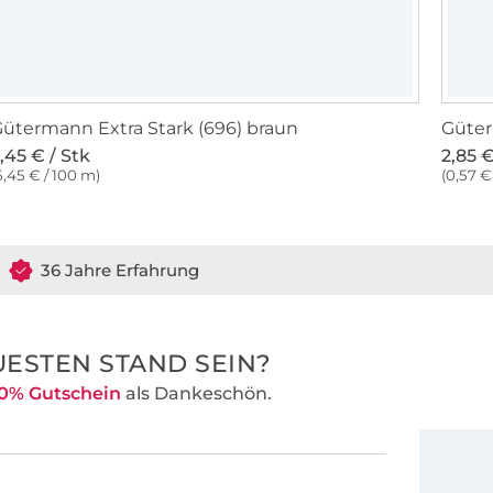
ütermann Extra Stark (696) braun
Güter
,45 € / Stk
2,85 €
5,45 € / 100 m)
(0,57 €
36 Jahre Erfahrung
ESTEN STAND SEIN?
0% Gutschein
als Dankeschön.