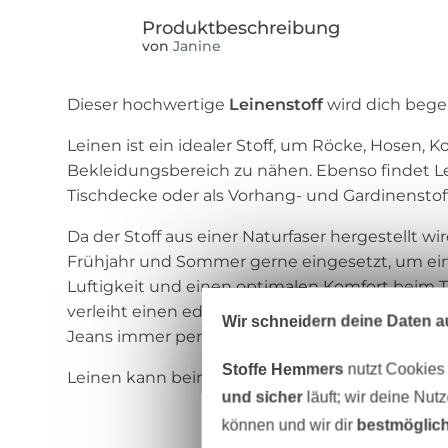
von
Janine
Dieser hochwertige
Leinenstoff
wird dich begei
Leinen ist ein idealer Stoff, um Röcke, Hosen,
Bekleidungsbereich zu nähen. Ebenso findet 
Tischdecke oder als Vorhang- und Gardinenstoff
Da der Stoff aus einer Naturfaser hergestellt wi
Frühjahr und Sommer gerne eingesetzt, um e
Luftigkeit und einen optimalen Komfort beim T
verleiht einen edlen Esprit, passt aber auch als 
Wir schneidern deine Daten au
Jeans immer perfekt.
Stoffe Hemmers
nutzt Cookies
Leinen kann beim Waschen bis zu 2% einlaufen
und sicher
läuft; wir deine Nut
können und wir dir
bestmöglich