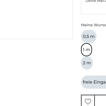
Deine Mail-
Meine Wuns
0,5 m
1 m
2 m
freie Eing