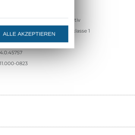
gewebt
fest, strapazierfähig, atmungsaktiv
Öko-Tex-Standard 100 Produktklasse 1
ALLE AKZEPTIEREN
Hohenstein HTTI
14.0.45757
111.000-0823