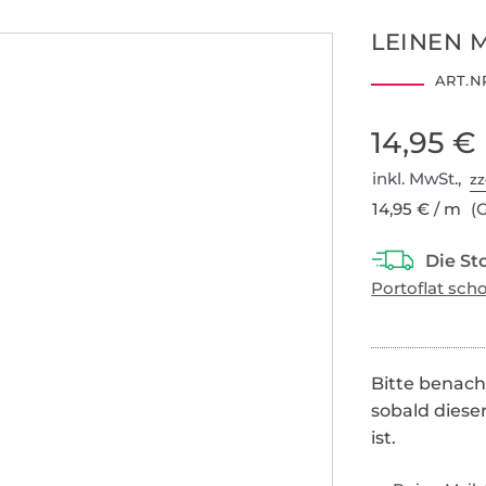
LEINEN 
ART.NR
Hohenstein HTTI
14.0.45757
14,95 €
inkl. MwSt.,
zz
14,95 € / m
(G
Bitte benach
sobald diese
ist.