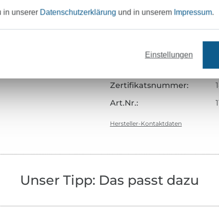
u in unserer
Datenschutzerklärung
und in unserem
Impressum
.
Herstellungsart:
Merkmale:
Zertifizierung:
Einstellungen
Testinstitut:
Zertifikatsnummer:
Art.Nr.:
Hersteller-Kontaktdaten
Unser Tipp: Das passt dazu