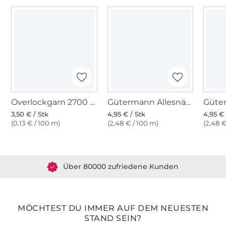
Overlockgarn 2700 m dunkelblau (102041-210)
Gütermann Allesnäher (387) dunkelblau
3,50 € / Stk
4,95 € / Stk
4,95 € 
(0,13 € / 100 m)
(2,48 € / 100 m)
(2,48 €
Über 1.8 Millionen Meter Stoff versandfertig
Über 80000 zufriedene Kunden
36 Jahre Erfahrung
MÖCHTEST DU IMMER AUF DEM NEUESTEN
STAND SEIN?