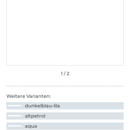
Weitere Varianten:
dunkelblau-lila
altpetrol
aqua