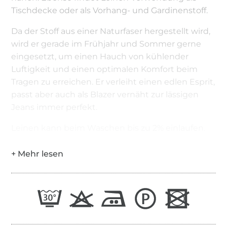
Tischdecke oder als Vorhang- und Gardinenstoff.
Da der Stoff aus einer Naturfaser hergestellt wird,
wird er gerade im Frühjahr und Sommer gerne
eingesetzt, um einen Hauch von kühlender
Luftigkeit und einen optimalen Komfort beim
Tragen zu erreichen. Er verleiht einen edlen Esprit,
passt aber auch als Blazer vernäht zur lässigen
Jeans immer perfekt.
Leinen kann beim Waschen bis zu 2% einlaufen.