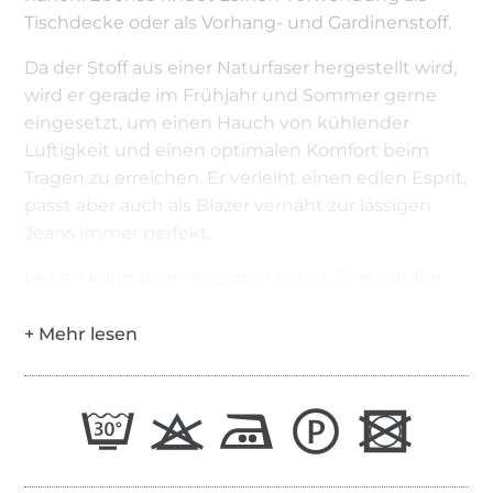
Tischdecke oder als Vorhang- und Gardinenstoff.
Da der Stoff aus einer Naturfaser hergestellt wird,
wird er gerade im Frühjahr und Sommer gerne
eingesetzt, um einen Hauch von kühlender
Luftigkeit und einen optimalen Komfort beim
Tragen zu erreichen. Er verleiht einen edlen Esprit,
passt aber auch als Blazer vernäht zur lässigen
Jeans immer perfekt.
Leinen kann beim Waschen bis zu 2% einlaufen.