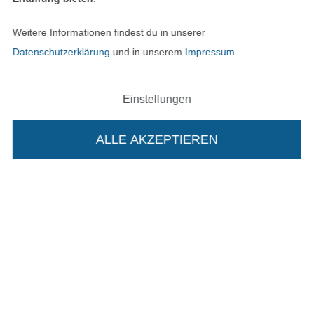
Weitere Informationen findest du in unserer
Datenschutzerklärung
und in unserem
Impressum
.
Bezahlen mit
Einstellungen
ALLE AKZEPTIEREN
Unsere Versandpartner
Die Stoffe Hemmers Portoflat:
Beschreibung:
In den deutschen Shop wechseln (aktuell gewählt
Beim Kauf der Portoflat bekommst du sechs