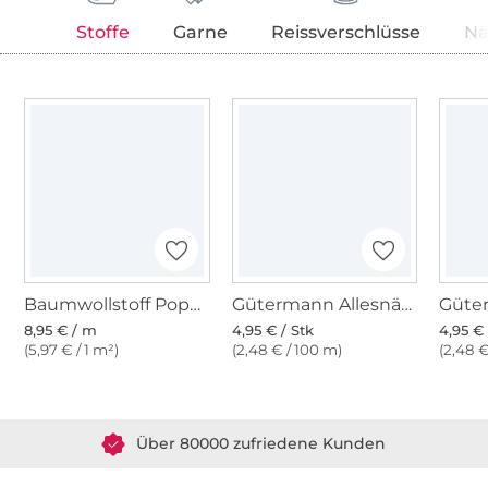
Stoffe
Garne
Reissverschlüsse
Nä
Baumwollstoff Popeline dunkelpink
Gütermann Allesnäher (382) kräftiges pink
8,95 € / m
4,95 € / Stk
4,95 € 
(5,97 € / 1 m²)
(2,48 € / 100 m)
(2,48 €
Über 1.8 Millionen Meter Stoff versandfertig
Über 80000 zufriedene Kunden
36 Jahre Erfahrung