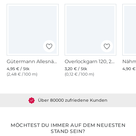
Gütermann Allesnäher (208) taupe
Overlockgarn 120, 2740 m, hellbeige
4,95 € / Stk
3,20 € / Stk
4,90 €
(2,48 € / 100 m)
(0,12 € / 100 m)
Über 1.8 Millionen Meter Stoff versandfertig
Über 80000 zufriedene Kunden
36 Jahre Erfahrung
MÖCHTEST DU IMMER AUF DEM NEUESTEN
STAND SEIN?