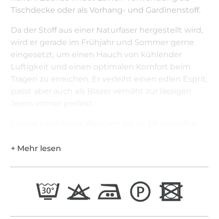
Tischdecke oder als Vorhang- und Gardinenstoff.
Da der Stoff aus einer Naturfaser hergestellt wird,
wird er gerade im Frühjahr und Sommer gerne
eingesetzt, um einen Hauch von kühlender
Luftigkeit und einen optimalen Komfort beim
Tragen zu erreichen. Er verleiht einen edlen Esprit,
passt aber auch als Blazer vernäht zur lässigen
Jeans immer perfekt.
Leinen kann beim Waschen bis zu 2% einlaufen.