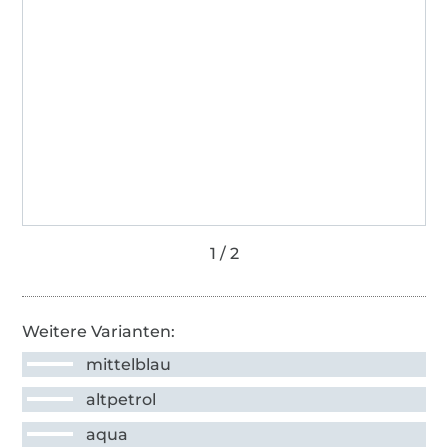
Weitere Varianten:
mittelblau
altpetrol
aqua