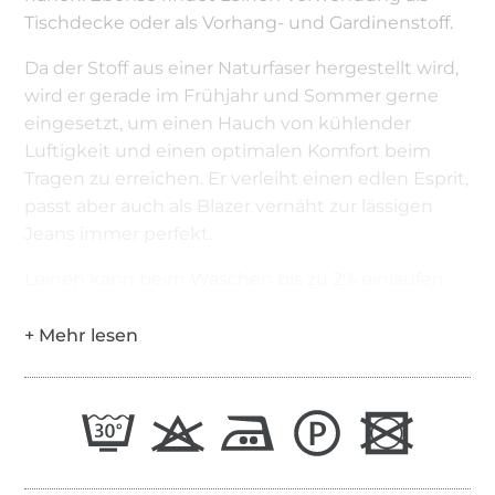
Tischdecke oder als Vorhang- und Gardinenstoff.
Da der Stoff aus einer Naturfaser hergestellt wird,
wird er gerade im Frühjahr und Sommer gerne
eingesetzt, um einen Hauch von kühlender
Luftigkeit und einen optimalen Komfort beim
Tragen zu erreichen. Er verleiht einen edlen Esprit,
passt aber auch als Blazer vernäht zur lässigen
Jeans immer perfekt.
Leinen kann beim Waschen bis zu 2% einlaufen.