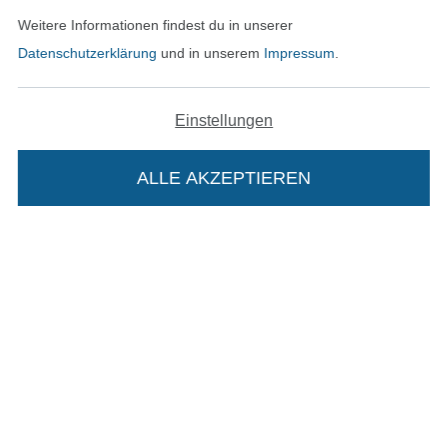
Bezahlen mit
Weitere Informationen findest du in unserer
Datenschutzerklärung
und in unserem
Impressum
.
Einstellungen
ALLE AKZEPTIEREN
Unsere Versandpartner
In den deutschen Shop wechseln (aktuell gewählt
Die Stoffe Hemmers Portoflat:
Impressum
Beschreibung:
AGB
Beim Kauf der Portoflat bekommst du sechs