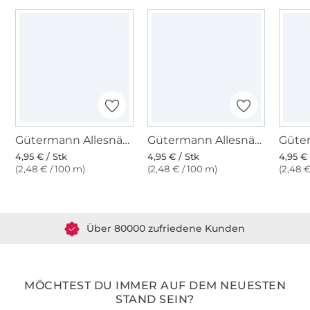
Gütermann Allesnäher (537) Seehundgrau
Gütermann Allesnäher (068) graublau
4,95 € / Stk
4,95 € / Stk
4,95 € 
(2,48 € / 100 m)
(2,48 € / 100 m)
(2,48 €
Über 1.8 Millionen Meter Stoff versandfertig
Über 80000 zufriedene Kunden
36 Jahre Erfahrung
MÖCHTEST DU IMMER AUF DEM NEUESTEN
STAND SEIN?