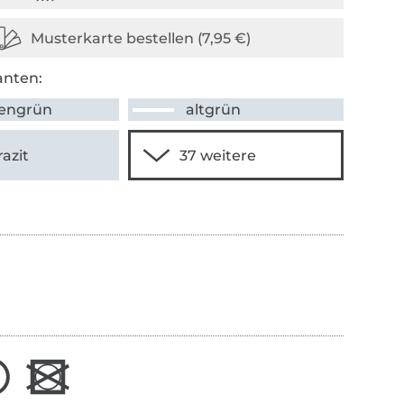
anten:
engrün
altgrün
azit