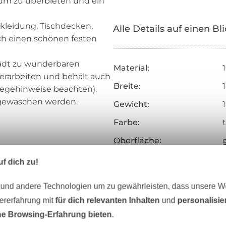
kaum zu überbieten und ein
ekleidung, Tischdecken,
Alle Details auf einen Bl
ch einen schönen festen
 lädt zu wunderbaren
Material:
verarbeiten und behält auch
Breite:
legehinweise beachten).
orgewaschen werden.
Gewicht:
Farbe:
Oberfläche:
Griff:
g
f dich zu!
Herstellungsart:
 und andere Technologien um zu gewährleisten, dass unsere 
Merkmale:
l
zererfahrung mit
für dich relevanten Inhalten
und
personalisi
Zertifizierung:
e Browsing-Erfahrung bieten
.