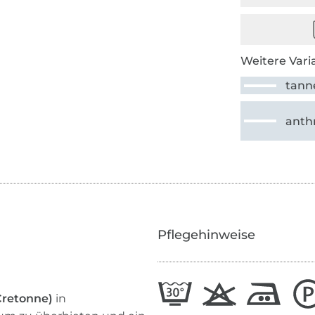
Weitere Vari
tann
anthr
Pflegehinweise
Cretonne)
in