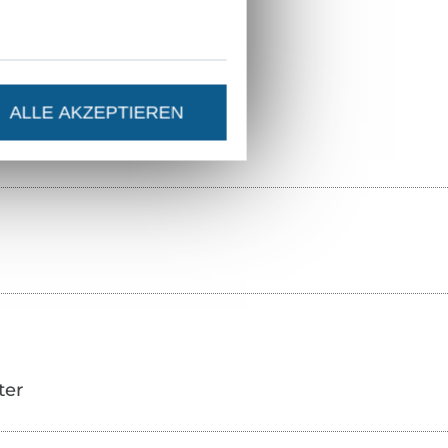
Hohenstein HTTI
14.0.45757
131.033-7031
ALLE AKZEPTIEREN
ter