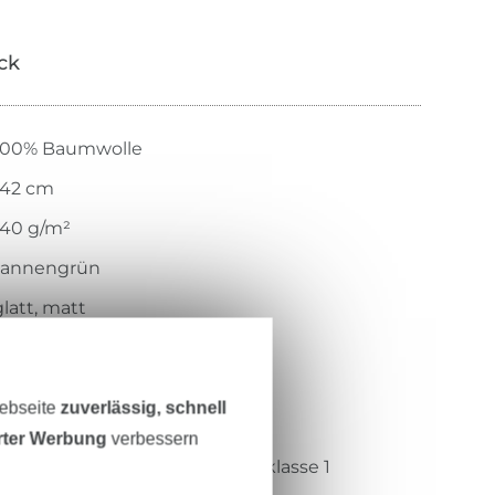
ick
100% Baumwolle
142 cm
140 g/m²
tannengrün
glatt, matt
latter Griff, fester Griff
gewebt
Webseite
zuverlässig, schnell
eicht, fest, strapazierfähig
erter Werbung
verbessern
Öko-Tex-Standard 100 Produktklasse 1