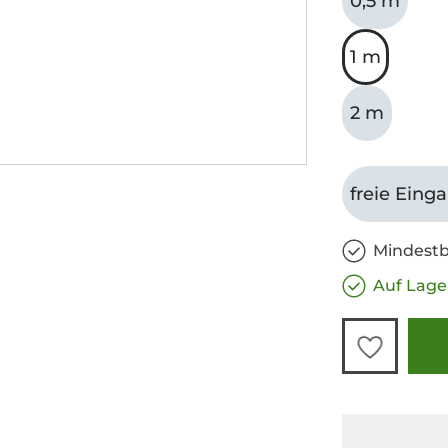
0,5 m
1 m
2 m
freie Eing
Mindestb
Auf Lage