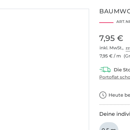
BAUMWO
ART.NR
Hohenstein HTTI
14.0.45757
7,95 €
inkl. MwSt.,
zz
7,95 € / m
(Gr
Heute bes
Deine indiv