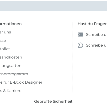
ormationen
Hast du Frage
r uns
Schreibe u
sse
Schreibe 
toflat
sandkosten
lungsarten
rtnerprogramm
os für E-Book Designer
s & Karriere
Geprüfte Sicherheit