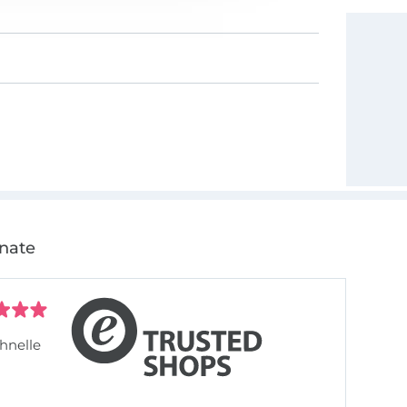
onate
hnelle