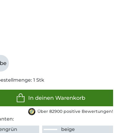
abe
estellmenge: 1 Stk
In deinen Warenkorb
Über 82900 positive Bewertungen!
anten:
engrün
beige