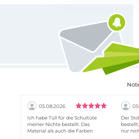
Für den Stoffe Hemmers Newsletter anmelden
Note
05.08.2026
05
Ich habe Tüll für die Schultüte
Der Stof
meiner Nichte bestellt. Das
bestellt
Material als auch die Farben
nur nic
entsprechen der Beschreibung u
getopp