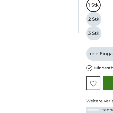
1 Stk
2 Stk
3 Stk
freie Eing
Mindestb
Weitere Vari
tann