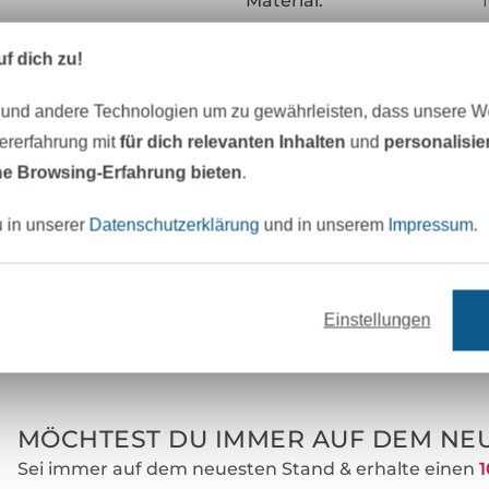
Material:
Farbe:
f dich zu!
Zertifizierung:
 und andere Technologien um zu gewährleisten, dass unsere 
Testinstitut:
zererfahrung mit
für dich relevanten Inhalten
und
personalisi
Zertifikatsnummer:
e Browsing-Erfahrung bieten
.
Art.Nr.:
u in unserer
Datenschutzerklärung
und in unserem
Impressum
.
Hersteller-Kontaktdaten
Einstellungen
eter Stoff versandfertig
Über 80000 zufriedene Kunden
MÖCHTEST DU IMMER AUF DEM NEU
Sei immer auf dem neuesten Stand & erhalte einen
1