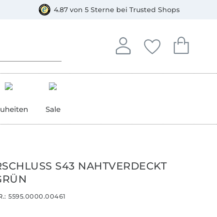
orkasse
4.87 von 5 Sterne bei Trusted Shops
In deinem Konto anmelden o
Du hast keine Artike
Du hast kein
Anmelden
Deine Favorite
Dein W
uheiten
Sale
RSCHLUSS S43 NAHTVERDECKT T
GRÜN
.:
5595.0000.00461