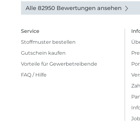
Abbildung u sieht toll aus. Die
Alle 82950 Bewertungen ansehen
Lieferung erfolgte zügig u auch
das Pre ...
Service
Inf
Stoffmuster bestellen
Übe
Gutschein kaufen
Pre
Vorteile für Gewerbetreibende
Por
FAQ / Hilfe
Ver
Zah
Pa
Inf
Job