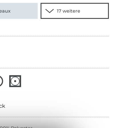
eaux
ick