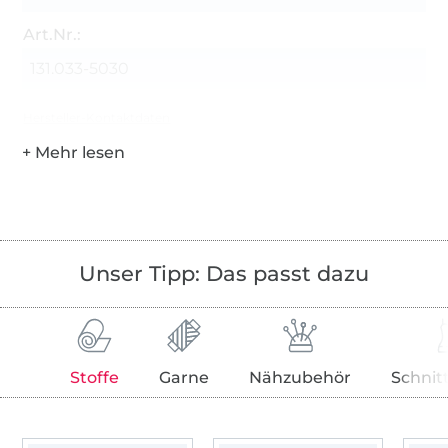
Art.Nr.:
131.033-5030
Hersteller-Kontaktdaten
Unser Tipp: Das passt dazu
Stoffe
Garne
Nähzubehör
Schnit