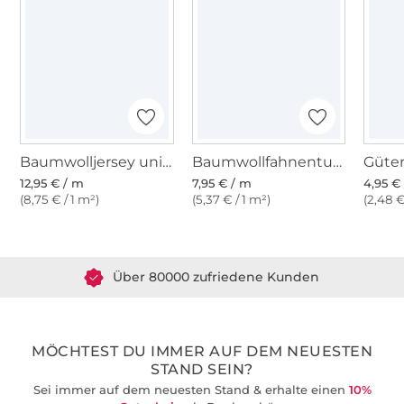
Baumwolljersey uni, helltürkis
Baumwollfahnentuch, türkis
12,95 € / m
7,95 € / m
4,95 € 
(8,75 € / 1 m²)
(5,37 € / 1 m²)
(2,48 €
Über 1.8 Millionen Meter Stoff versandfertig
Über 80000 zufriedene Kunden
36 Jahre Erfahrung
MÖCHTEST DU IMMER AUF DEM NEUESTEN
STAND SEIN?
Sei immer auf dem neuesten Stand & erhalte einen
10%