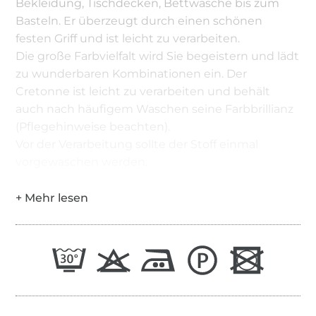
Bekleidung, Tischdecken, Bettwäsche bis zum
Basteln. Er überzeugt durch einen schönen
festen Griff und ist leicht zu verarbeiten.
Die große Farbvielfalt wird Sie begeistern und lädt
zu wunderbaren Kombinationen ein. Der
Cretonne ist leicht zu verarbeiten und behält
auch nach häufigem Waschen seine Farbbrillianz
(Pflegehinweise beachten).
Vor der Verarbeitung sollte der Stoff einmal
vorgewaschen werden.