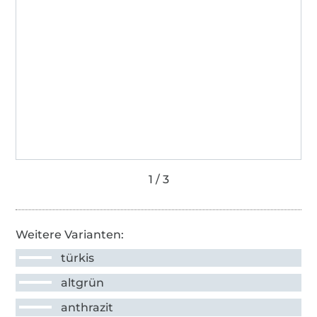
Weitere Varianten:
türkis
altgrün
anthrazit