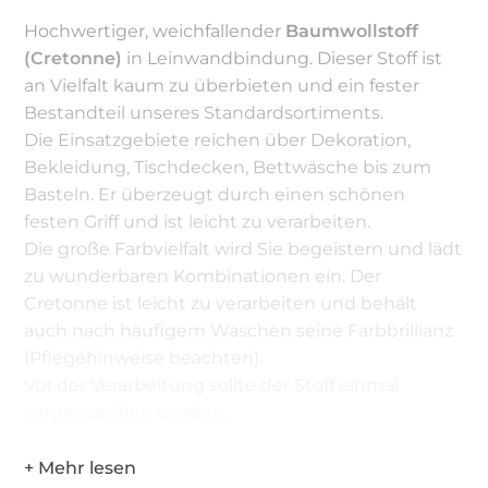
Hochwertiger, weichfallender
Baumwollstoff
(Cretonne)
in Leinwandbindung. Dieser Stoff ist
an Vielfalt kaum zu überbieten und ein fester
Bestandteil unseres Standardsortiments.
Die Einsatzgebiete reichen über Dekoration,
Bekleidung, Tischdecken, Bettwäsche bis zum
Basteln. Er überzeugt durch einen schönen
festen Griff und ist leicht zu verarbeiten.
Die große Farbvielfalt wird Sie begeistern und lädt
zu wunderbaren Kombinationen ein. Der
Cretonne ist leicht zu verarbeiten und behält
auch nach häufigem Waschen seine Farbbrillianz
(Pflegehinweise beachten).
Vor der Verarbeitung sollte der Stoff einmal
vorgewaschen werden.