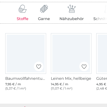
Stoffe
Garne
Nähzubehör
Schnit
Baumwollfahnentuch, hellbeige
Leinen Mix, hellbeige
7,95 € / m
14,95 € / m
4,95 € 
(5,37 € / 1 m²)
(11,07 € / 1 m²)
(2,48 €
Über 1.8 Millionen Meter Stoff versandfertig
Über 80000 zufriedene Kunden