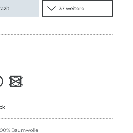
azit
ick
100% Baumwolle