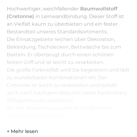
Hochwertiger, weichfallender
Baumwollstoff
(Cretonne)
in Leinwandbindung. Dieser Stoff ist
an Vielfalt kaum zu überbieten und ein fester
Bestandteil unseres Standardsortiments.
Die Einsatzgebiete reichen über Dekoration,
Bekleidung, Tischdecken, Bettwäsche bis zum
Basteln. Er überzeugt durch einen schönen
festen Griff und ist leicht zu verarbeiten.
Die große Farbvielfalt wird Sie begeistern und lädt
zu wunderbaren Kombinationen ein. Der
Cretonne ist leicht zu verarbeiten und behält
auch nach häufigem Waschen seine Farbbrillianz
(Pflegehinweise beachten).
Vor der Verarbeitung sollte der Stoff einmal
vorgewaschen werden.