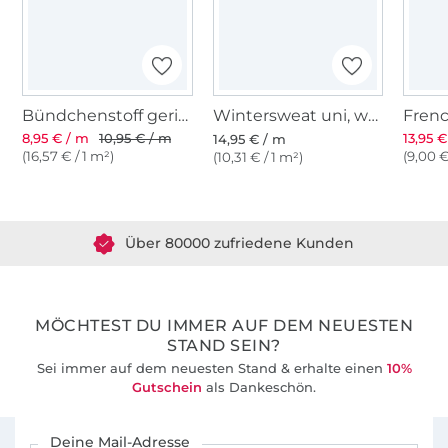
Bündchenstoff gerippt weiss
Wintersweat uni, weiss
8,95 € / m
10,95 € / m
13,95 
14,95 € / m
(16,57 € / 1 m²)
(9,00 €
(10,31 € / 1 m²)
Über 1.8 Millionen Meter Stoff versandfertig
Über 80000 zufriedene Kunden
36 Jahre Erfahrung
MÖCHTEST DU IMMER AUF DEM NEUESTEN
STAND SEIN?
Sei immer auf dem neuesten Stand & erhalte einen
10%
Gutschein
als Dankeschön.
Für den Stoffe Hemmers Newsletter anmelden
Deine Mail-Adresse