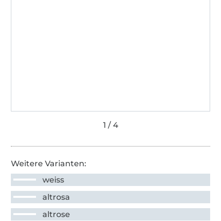
Weitere Varianten:
weiss
altrosa
altrose