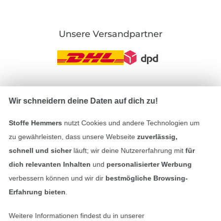
Unsere Versandpartner
In den deutschen Shop wechseln (aktuell gewählt
Wir schneidern deine Daten auf dich zu!
Impressum
Stoffe Hemmers
nutzt Cookies und andere Technologien um
zu gewährleisten, dass unsere Webseite
zuverlässig,
AGB
schnell und sicher
läuft; wir deine Nutzererfahrung mit
für
dich relevanten Inhalten
und
personalisierter Werbung
Datenschutz
verbessern können und wir dir
bestmögliche Browsing-
Erfahrung bieten
.
Widerrufsrecht
Weitere Informationen findest du in unserer
Kontakt