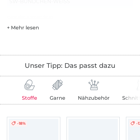
SW-BÜNDCHEN-WEISS
Hersteller-Kontaktdaten
Unser Tipp: Das passt dazu
Stoffe
Garne
Nähzubehör
Schnit
-18%
-