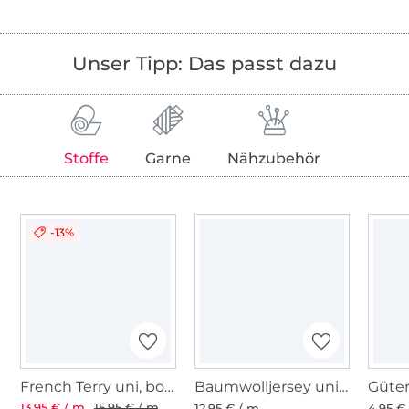
Unser Tipp: Das passt dazu
Stoffe
Garne
Nähzubehör
-13%
French Terry uni, bordeaux
Baumwolljersey uni, bordeaux
13,95 € / m
15,95 € / m
12,95 € / m
4,95 € 