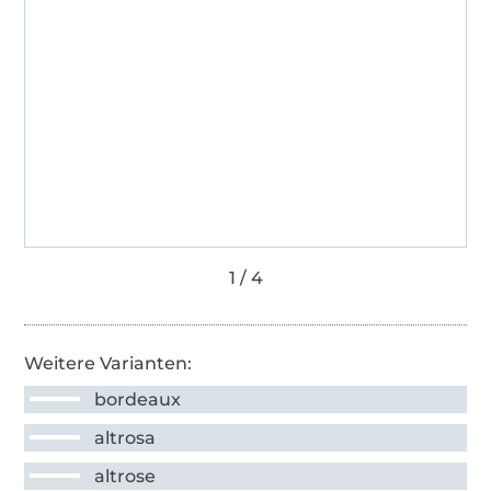
Weitere Varianten:
bordeaux
altrosa
altrose