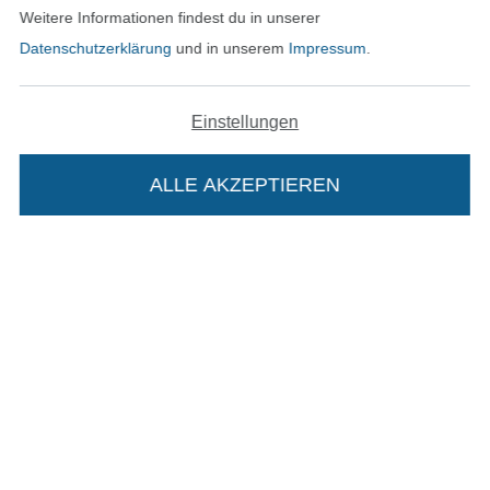
Weitere Informationen findest du in unserer
Datenschutzerklärung
und in unserem
Impressum
.
In den deutschen Shop wechseln (aktuell gewählt
Einstellungen
Impressum
ALLE AKZEPTIEREN
AGB
Datenschutz
Widerrufsrecht
Die Stoffe Hemmers Portoflat:
Kontakt
Beschreibung:
Bestellung widerrufen
Beim Kauf der Portoflat bekommst du sechs
Monate versandkostenfreie Lieferung ab einem