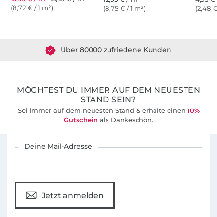
(8,72 € / 1 m²)
(8,75 € / 1 m²)
(2,48 €
Über 1.8 Millionen Meter Stoff versandfertig
Über 80000 zufriedene Kunden
36 Jahre Erfahrung
MÖCHTEST DU IMMER AUF DEM NEUESTEN
STAND SEIN?
Sei immer auf dem neuesten Stand & erhalte einen
10%
Gutschein
als Dankeschön.
Für den Stoffe Hemmers Newsletter anmelden
Deine Mail-Adresse
Jetzt anmelden