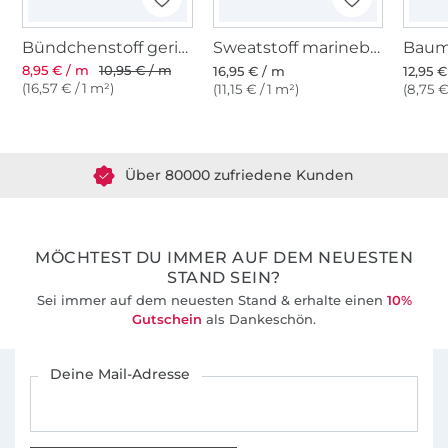
Bündchenstoff gerippt dunkelblau
Sweatstoff marineblau
8,95 € / m
10,95 € / m
16,95 € / m
12,95 
(16,57 € / 1 m²)
(11,15 € / 1 m²)
(8,75 €
Über 1.8 Millionen Meter Stoff versandfertig
Über 80000 zufriedene Kunden
36 Jahre Erfahrung
MÖCHTEST DU IMMER AUF DEM NEUESTEN
STAND SEIN?
Sei immer auf dem neuesten Stand & erhalte einen
10%
Gutschein
als Dankeschön.
Für den Stoffe Hemmers Newsletter anmelden
Deine Mail-Adresse