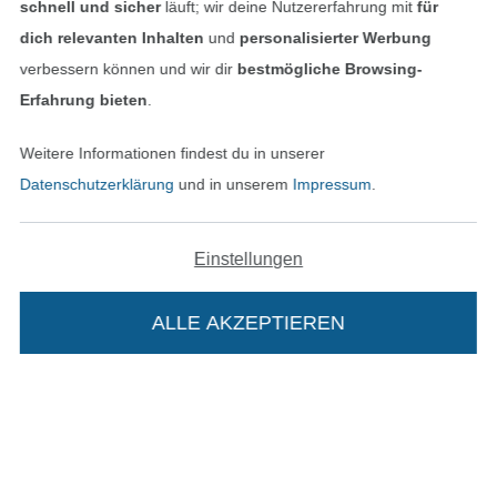
Unsere Versandpartner
schnell und sicher
läuft; wir deine Nutzererfahrung mit
für
dich relevanten Inhalten
und
personalisierter Werbung
verbessern können und wir dir
bestmögliche Browsing-
Erfahrung bieten
.
In den deutschen Shop wechseln (aktuell gewählt
Weitere Informationen findest du in unserer
Datenschutzerklärung
und in unserem
Impressum
.
Impressum
AGB
Einstellungen
Datenschutz
ALLE AKZEPTIEREN
Widerrufsrecht
Kontakt
Bestellung widerrufen
Die Stoffe Hemmers Portoflat: