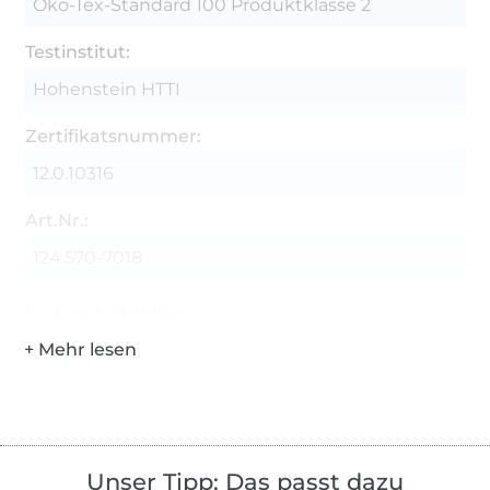
Öko-Tex-Standard 100 Produktklasse 2
Testinstitut:
Hohenstein HTTI
Zertifikatsnummer:
12.0.10316
Art.Nr.:
124.570-7018
Hersteller-Kontaktdaten
Unser Tipp: Das passt dazu