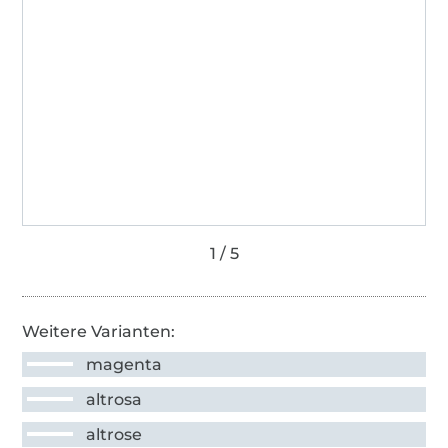
Weitere Varianten:
magenta
altrosa
altrose