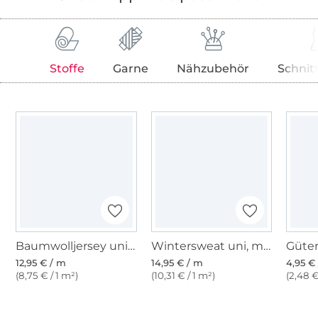
Stoffe
Garne
Nähzubehör
Schnit
Baumwolljersey uni, magenta
Wintersweat uni, magenta
12,95 € / m
14,95 € / m
4,95 € 
(8,75 € / 1 m²)
(10,31 € / 1 m²)
(2,48 €
Über 1.8 Millionen Meter Stoff versandfertig