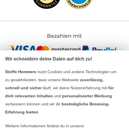
Bezahlen mit
Wir schneidern deine Daten auf dich zu!
Stoffe Hemmers
nutzt Cookies und andere Technologien um
zu gewährleisten, dass unsere Webseite
zuverlässig,
Unsere Versandpartner
schnell und sicher
läuft; wir deine Nutzererfahrung mit
für
dich relevanten Inhalten
und
personalisierter Werbung
verbessern können und wir dir
bestmögliche Browsing-
Erfahrung bieten
.
In den deutschen Shop wechseln (aktuell gewählt
Weitere Informationen findest du in unserer