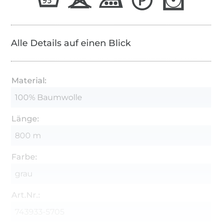
Alle Details auf einen Blick
Material:
100% Baumwolle
Länge:
800 m
Farbe:
grau
Art.Nr.:
743933-5705