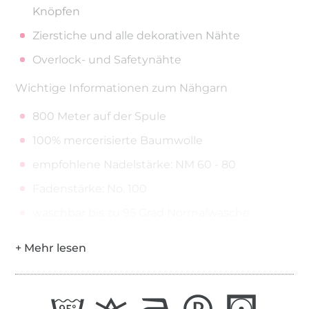
Knöpfen
Zierstiche und alle dekorativen Nähte
Overlock- und Safetynähte
Wichtige Informationen zum Nähgarn
800 Meter auf der Spule
100% mercerisierte Baumwolle
empfohlene Nadelstärke: NM 60 - 80
Fadenstärke: No. 100
waschbar bis zu 95 Grad Normalwäsche