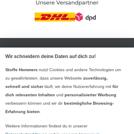
Unsere Versandpartner
In den deutschen Shop wechseln (aktuell gewählt
Impressum
Wir schneidern deine Daten auf dich zu!
Stoffe Hemmers
nutzt Cookies und andere Technologien um
AGB
zu gewährleisten, dass unsere Webseite
zuverlässig,
Datenschutz
schnell und sicher
läuft; wir deine Nutzererfahrung mit
für
dich relevanten Inhalten
und
personalisierter Werbung
Widerrufsrecht
verbessern können und wir dir
bestmögliche Browsing-
Erfahrung bieten
.
Kontakt
Weitere Informationen findest du in unserer
Bestellung widerrufen