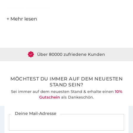
Hersteller-Kontaktdaten
Über 1.8 Millionen Meter Stoff versandfertig
Über 80000 zufriedene Kunden
36 Jahre Erfahrung
MÖCHTEST DU IMMER AUF DEM NEUESTEN
STAND SEIN?
Sei immer auf dem neuesten Stand & erhalte einen
10%
Gutschein
als Dankeschön.
Für den Stoffe Hemmers Newsletter anmelden
Deine Mail-Adresse