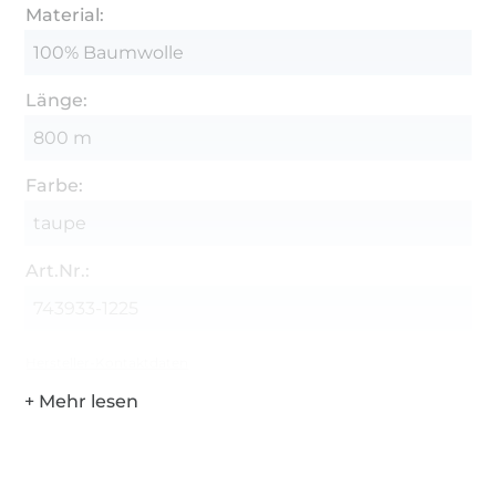
Material:
100% Baumwolle
Länge:
800 m
Farbe:
taupe
Art.Nr.:
743933-1225
Hersteller-Kontaktdaten
Über 1.8 Millionen Meter Stoff versandfertig