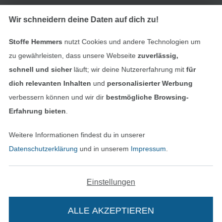
Impressum
Wir schneidern deine Daten auf dich zu!
Stoffe Hemmers
nutzt Cookies und andere Technologien um
AGB
zu gewährleisten, dass unsere Webseite
zuverlässig,
Datenschutz
schnell und sicher
läuft; wir deine Nutzererfahrung mit
für
dich relevanten Inhalten
und
personalisierter Werbung
Widerrufsrecht
verbessern können und wir dir
bestmögliche Browsing-
Erfahrung bieten
.
Kontakt
Weitere Informationen findest du in unserer
Bestellung widerrufen
Datenschutzerklärung
und in unserem
Impressum
.
Einstellungen
Finde mehr Inspiration
ALLE AKZEPTIEREN