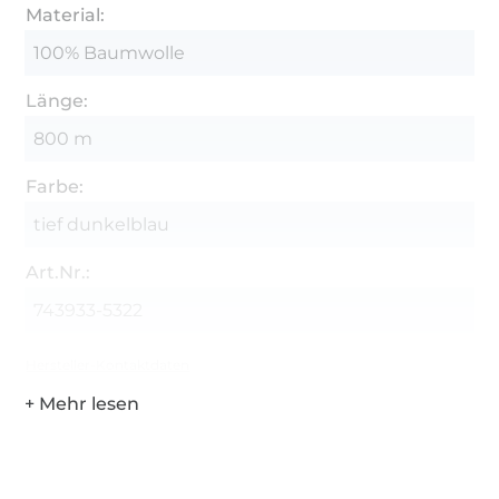
Material:
100% Baumwolle
Länge:
800 m
Farbe:
tief dunkelblau
Art.Nr.:
743933-5322
Hersteller-Kontaktdaten
Über 1.8 Millionen Meter Stoff versandfertig