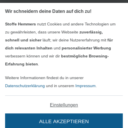
Impressum
Wir schneidern deine Daten auf dich zu!
Stoffe Hemmers
nutzt Cookies und andere Technologien um
AGB
zu gewährleisten, dass unsere Webseite
zuverlässig,
Datenschutz
schnell und sicher
läuft; wir deine Nutzererfahrung mit
für
dich relevanten Inhalten
und
personalisierter Werbung
Widerrufsrecht
verbessern können und wir dir
bestmögliche Browsing-
Erfahrung bieten
.
Kontakt
Weitere Informationen findest du in unserer
Bestellung widerrufen
Datenschutzerklärung
und in unserem
Impressum
.
Einstellungen
Finde mehr Inspiration
ALLE AKZEPTIEREN