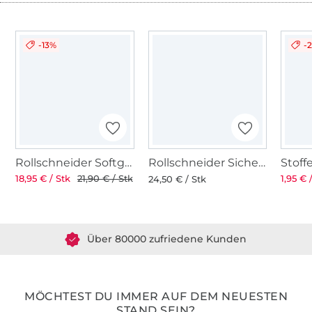
-13%
-
Rollschneider Softgriff 45 mm
Rollschneider Sicherheitsgriff 45 mm
18,95 € / Stk
21,90 € / Stk
1,95 € 
24,50 € / Stk
Über 1.8 Millionen Meter Stoff versandfertig
Über 80000 zufriedene Kunden
36 Jahre Erfahrung
MÖCHTEST DU IMMER AUF DEM NEUESTEN
STAND SEIN?