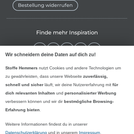
Bestellung widerrufen
Finde mehr Inspiration
Wir schneidern deine Daten auf dich zu!
Stoffe Hemmers
nutzt Cookies und andere Technologien um
zu gewährleisten, dass unsere Webseite
zuverlässig,
schnell und sicher
läuft; wir deine Nutzererfahrung mit
für
dich relevanten Inhalten
und
personalisierter Werbung
verbessern können und wir dir
bestmögliche Browsing-
In den niederländischen Sh
In den französisch
Nederlands
Français
Erfahrung bieten
.
(France)
Weitere Informationen findest du in unserer
Deutsch
Datenschutzerklärung
und in unserem
Impressum
.