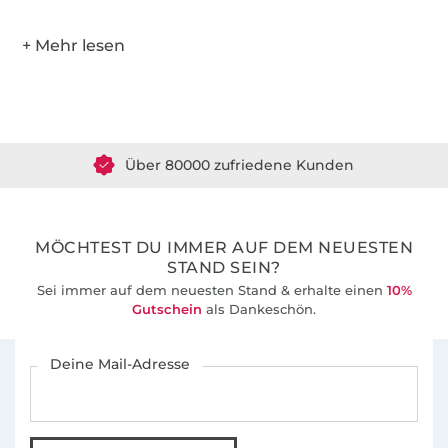
Hersteller-Kontaktdaten
Über 1.8 Millionen Meter Stoff versandfertig
Über 80000 zufriedene Kunden
36 Jahre Erfahrung
MÖCHTEST DU IMMER AUF DEM NEUESTEN
STAND SEIN?
Sei immer auf dem neuesten Stand & erhalte einen
10%
Gutschein
als Dankeschön.
Für den Stoffe Hemmers Newsletter anmelden
Deine Mail-Adresse