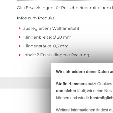
Olfa Ersatzklingen für Rollschneider mit eine
Infos zum Produkt:
aus legiertem Wolframstahl
Klingenbreite: Ø 28 mm
Klingenstärke: 0,3 mm
Inhalt: 2 Ersatzklingen / Packung
Wir schneidern deine Daten au
Über 1.8 Millionen M
Stoffe Hemmers
nutzt Cookies
und sicher
läuft; wir deine Nut
können und wir dir
bestmöglich
Weitere Informationen findest d