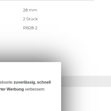
28 mm
2 Stück
RB28-2
36 Jahre Erfahrung
Webseite
zuverlässig, schnell
erter Werbung
verbessern
ESTEN STAND SEIN?
0% Gutschein
als Dankeschön.