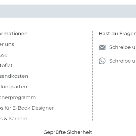
ormationen
Hast du Frage
r uns
Schreibe u
sse
Schreibe 
toflat
sandkosten
lungsarten
rtnerprogramm
os für E-Book Designer
s & Karriere
Geprüfte Sicherheit