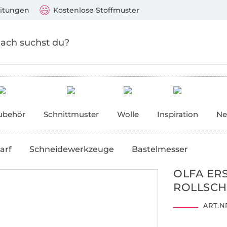
Zum Hauptinhalt springen
Weiter zur Suche
)
Visa, Mastercard, PayPal, Giropay, Kauf auf Rechnung, V
eitungen
Kostenlose Stoffmuster
ubehör
Schnittmuster
Wolle
Inspiration
Ne
arf
Schneidewerkzeuge
Bastelmesser
OLFA ER
ROLLSCHN
ART.NR