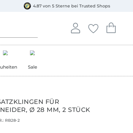
orkasse
4.87 von 5 Sterne bei Trusted Shops
In deinem Konto anmelden o
Du hast keine Artike
Du hast kein
Anmelden
Deine Favorite
Dein W
uheiten
Sale
SATZKLINGEN FÜR
EIDER, Ø 28 MM, 2 STÜCK
.:
RB28-2