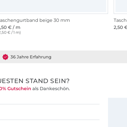
Taschengurtband beige 30 mm
Tasc
,50 € / m
2,50 
2,50 € / 1 m)
36 Jahre Erfahrung
ESTEN STAND SEIN?
0% Gutschein
als Dankeschön.