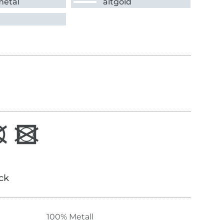
etal
altgold
ick
100% Metall