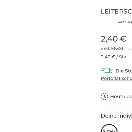
LEITERS
ART.NR
2,40 €
inkl. MwSt.,
zz
2,40 € / Stk
Heute bes
Deine indiv