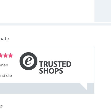
nate
denen
und die
n?