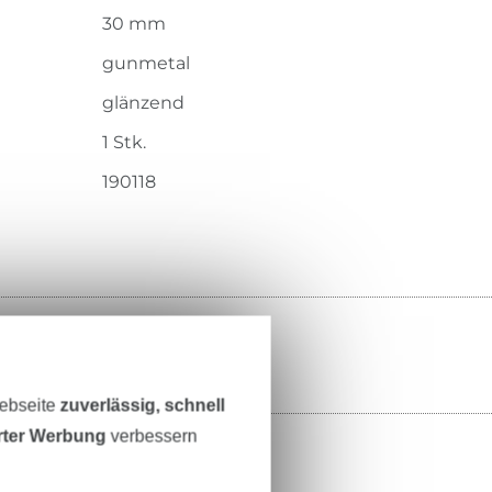
30 mm
gunmetal
glänzend
1 Stk.
190118
Webseite
zuverlässig, schnell
erter Werbung
verbessern