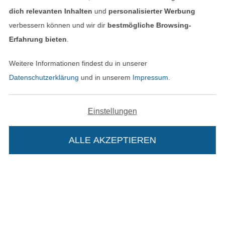
dich relevanten Inhalten
und
personalisierter Werbung
verbessern können und wir dir
bestmögliche Browsing-
Unsere Versandpartner
Erfahrung bieten
.
Weitere Informationen findest du in unserer
Datenschutzerklärung
und in unserem
Impressum
.
In den deutschen Shop wechseln (aktuell gewählt
Einstellungen
Impressum
ALLE AKZEPTIEREN
In deinen Warenkorb
AGB
Datenschutz
Widerrufsrecht