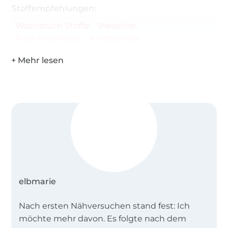
Stoffempfehlungen:
Schnittteile in A4
Wachstuch Stoffe
Vlieseline
Du brauchst:
Reißverschlüsse
Klettbänder
0,40 m Oberstoff bei 1,40 m Breite
0,40 m Futterstoff
0,55 m Einlage S320 oder G700
0,35 m Volumenvlies H630
20 cm Reißverschluss (breit)
ca. 1,50- 1,70 m Gurtband 2,5 oder 3 cm breit
Schieber und Schnalle in Breite des
Gurtbandes
elbmarie
1 oder 2 Verschlüsse nach Wahl für die Klappe
Nach ersten Nähversuchen stand fest: Ich
Cutter, Markierstift, Lineal und ggf. Stylefix
möchte mehr davon. Es folgte nach dem
(farbenmix)