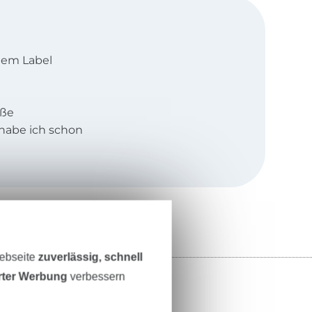
 dem Label
oße
 habe ich schon
ls in einer
 mir dann schon
3 Jahren
20 Jahr
ittdirektricen
d Klein.
Webseite
zuverlässig, schnell
he, sportliche
erter Werbung
verbessern
h mit einer
ng nach genäht