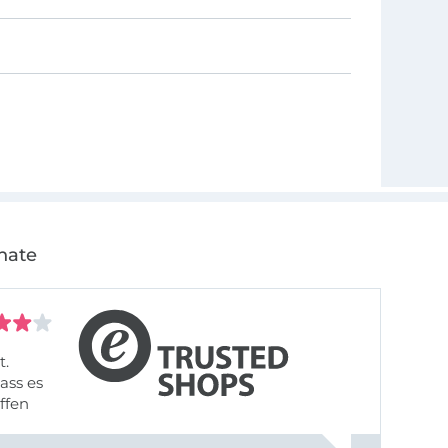
nate
t.
ass es
offen
gestreift
rt, dass