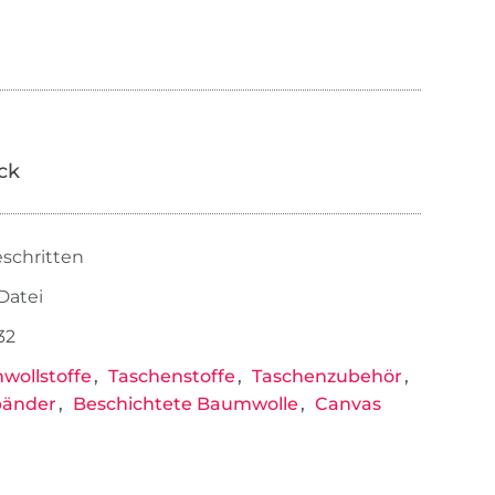
ick
eschritten
-Datei
32
ollstoffe
Taschenstoffe
Taschenzubehör
bänder
Beschichtete Baumwolle
Canvas