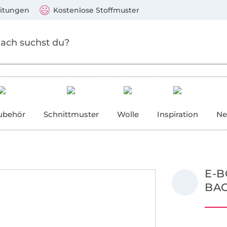
Zum Hauptinhalt springen
Weiter zur Suche
)
Visa, Mastercard, PayPal, Giropay, Kauf auf Rechnung, V
eitungen
Kostenlose Stoffmuster
ubehör
Schnittmuster
Wolle
Inspiration
Ne
E-B
BA