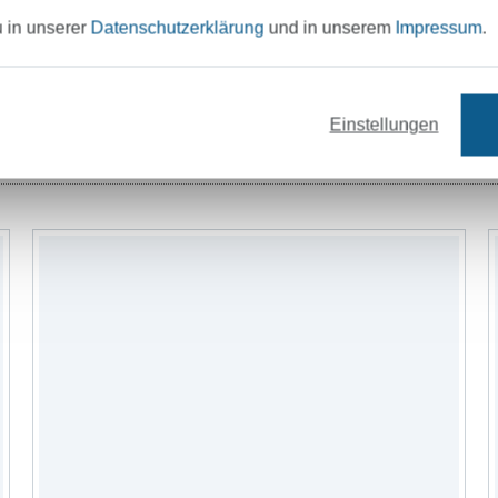
werden können. Auch für Fortgeschrittene
u in unserer
Datenschutzerklärung
und in unserem
Impressum
.
und an etwas dabei.Hinter mir steht ein 
alle Schnittmuster bevor sie auf den Mar
Herz und Nieren testen.
Einstellungen
fe
Reissverschlüsse
Bänder
Nähzub
Denn nichts ist schöner, als sich seine Kle
nähen oder?