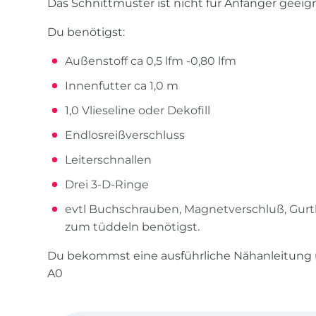
Das Schnittmuster ist nicht für Anfänger geeig
Du benötigst:
Außenstoff ca 0,5 lfm -0,80 lfm
Innenfutter ca 1,0 m
1,0 Vlieseline oder Dekofill
Endlosreißverschluss
Leiterschnallen
Drei 3-D-Ringe
evtl Buchschrauben, Magnetverschluß, Gurt
zum tüddeln benötigst.
Du bekommst eine ausführliche Nähanleitung 
A0