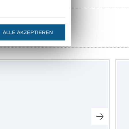
 Näher ist ab
Großes Team, das
kt kommen, auf
ALLE AKZEPTIEREN
ehör
idung selbst zu