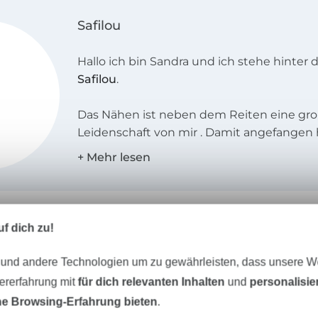
Safilou
Hallo ich bin Sandra und ich stehe hinter
Safilou
.
Das Nähen ist neben dem Reiten eine gr
Leidenschaft von mir . Damit angefangen
in der Grundschule. Meine Mutter hat dama
großen Textilnäherei gearbeitet, quasi ist
vieles in die Wiege gelegt worden. Vor ca 
startete ich mit meinem Blog und seit 20
entwerfe ich zusammen mit meinen 2 Schn
f dich zu!
alltagstaugliche Schnittmuster für Groß un
 und andere Technologien um zu gewährleisten, dass unsere 
Das Label
Safilou
steht für anfängertauglic
zererfahrung mit
für dich relevanten Inhalten
und
personalisi
und legere Schnittmuster, die ganz einfac
Unser Tipp: Das passt dazu
e Browsing-Erfahrung bieten
.
bebildernden Schritt-für-Schritt Anleitu