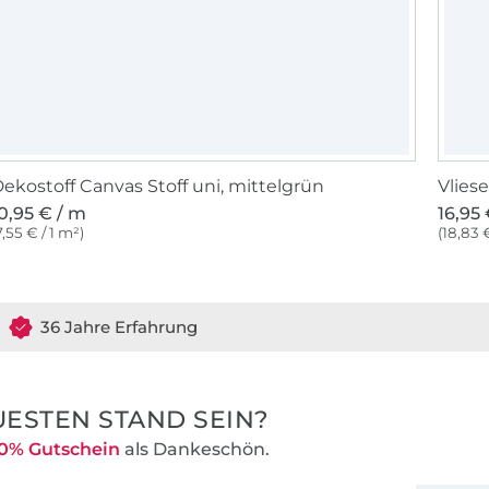
ekostoff Canvas Stoff uni, mittelgrün
Vliese
0,95 € / m
16,95
7,55 € / 1 m²)
(18,83 €
36 Jahre Erfahrung
ESTEN STAND SEIN?
0% Gutschein
als Dankeschön.