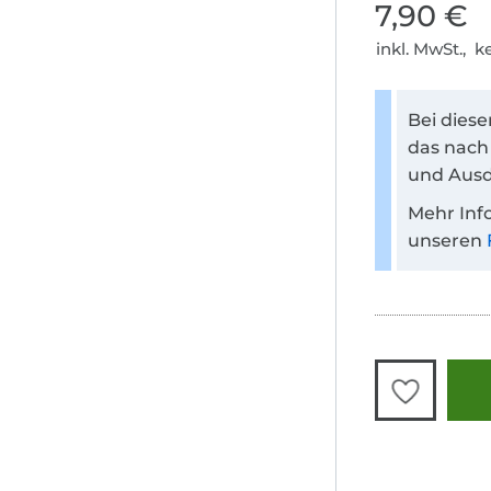
7,90 €
inkl. MwSt., 
Bei dies
das nach
und Ausd
Mehr Inf
unseren