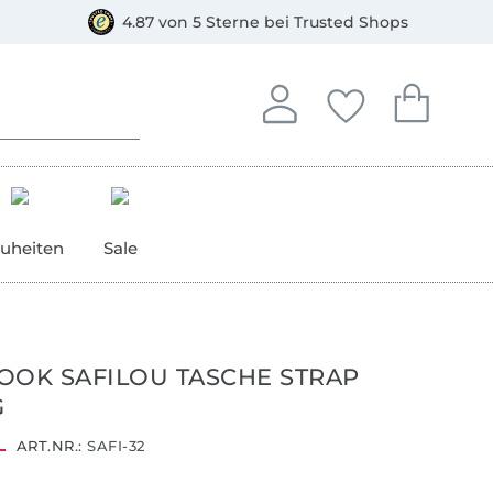
orkasse
4.87 von 5 Sterne bei Trusted Shops
In deinem Konto anmelden o
Du hast keine Artike
Du hast kein
Anmelden
Deine Favorite
Dein W
uheiten
Sale
OOK SAFILOU TASCHE STRAP
G
ART.NR.:
SAFI-32