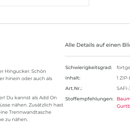
Alle Details auf einen Bl
Schwierigkeitsgrad:
fortg
ter Hingucker. Schön
Inhalt:
1 ZIP
r hinein oder auch als
Art.Nr.:
SAFI-
her! Du kannst als Add On
Stoffempfehlungen:
Baumw
üsse nähen. Zusätzlich hast
Gurt
 eine Trennwandtasche
he zu nähen.