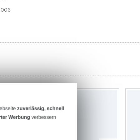
1006
-24%
Webseite
zuverlässig, schnell
erter Werbung
verbessern