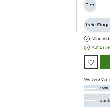
2 m
freie Eing
Mindestb
Auf Lage
Weitere Vari
rosa
dunk