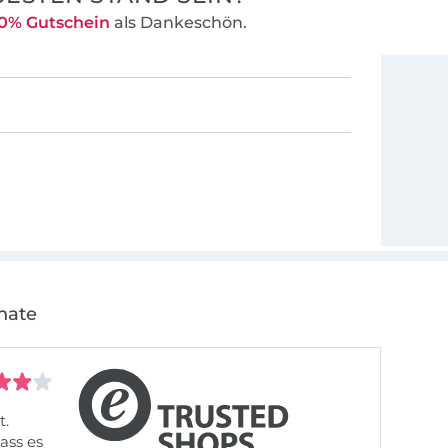
0% Gutschein
als Dankeschön.
nate
t.
ass es