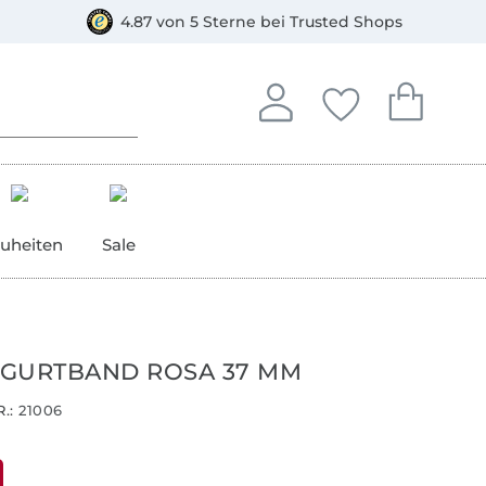
orkasse
4.87 von 5 Sterne bei Trusted Shops
In deinem Konto anmelden o
Du hast keine Artike
Du hast kein
Anmelden
Deine Favorite
Dein W
uheiten
Sale
GURTBAND ROSA 37 MM
.:
21006