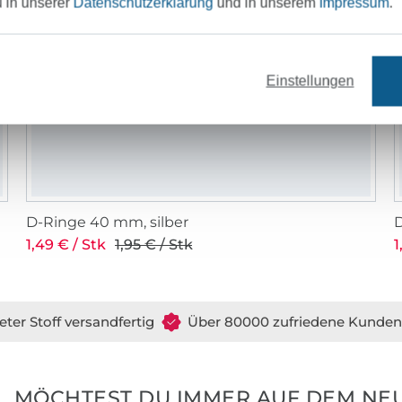
u in unserer
Datenschutzerklärung
und in unserem
Impressum
.
Einstellungen
D-Ringe 40 mm, silber
1,49 € / Stk
1,95 € / Stk
1
eter Stoff versandfertig
Über 80000 zufriedene Kunden
MÖCHTEST DU IMMER AUF DEM NEU