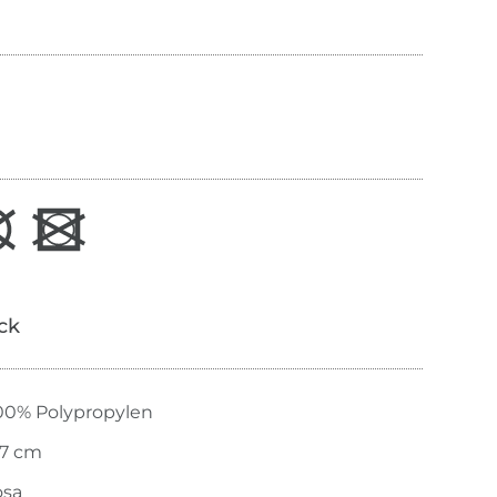
ick
00% Polypropylen
.7 cm
osa