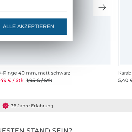
ALLE AKZEPTIEREN
D-Ringe 40 mm, matt schwarz
Karab
,49 € / Stk
1,95 € / Stk
5,40 €
36 Jahre Erfahrung
ESTEN STAND SEIN?