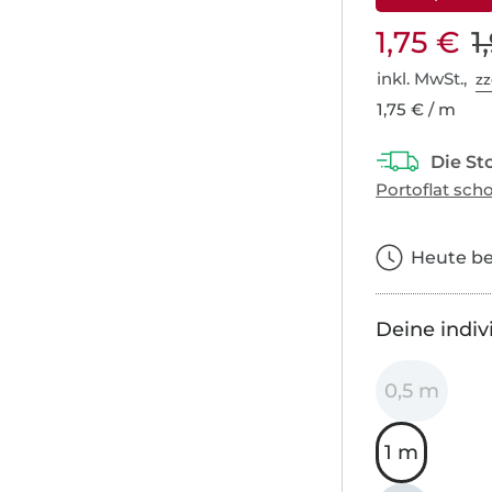
1,75 €
1
inkl. MwSt.,
zz
1,75 € / m
Heute bes
Deine indiv
0,5 m
1 m