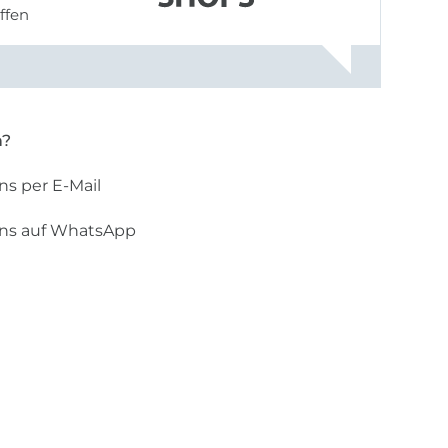
offen
gestreift
rt, dass
n?
ns per E-Mail
uns auf WhatsApp