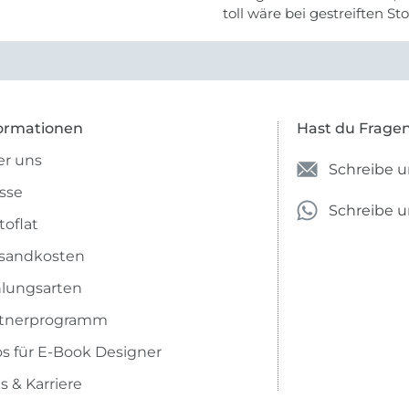
toll wäre bei gestreiften St
vielleicht längs- oder- quer
anzugeben. Mir ist es passie
ich nicht genug über die ...
ormationen
Hast du Frage
r uns
Schreibe u
sse
Schreibe 
toflat
sandkosten
lungsarten
rtnerprogramm
os für E-Book Designer
s & Karriere