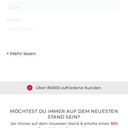
3 cm
Art.Nr.:
199557-786
Hersteller-Kontaktdaten
Über 1.8 Millionen Meter Stoff versandfertig
Über 80000 zufriedene Kunden
36 Jahre Erfahrung
MÖCHTEST DU IMMER AUF DEM NEUESTEN
STAND SEIN?
Sei immer auf dem neuesten Stand & erhalte einen
10%