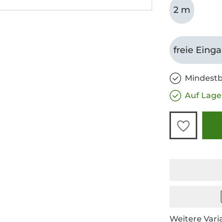
2 m
freie Eing
Mindestb
Auf Lage
Weitere Vari