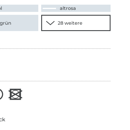
l
altrosa
sgrün
ick