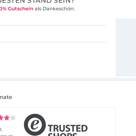
ESTEN STAND SEIN?
0% Gutschein
als Dankeschön.
onate
t.
ass es