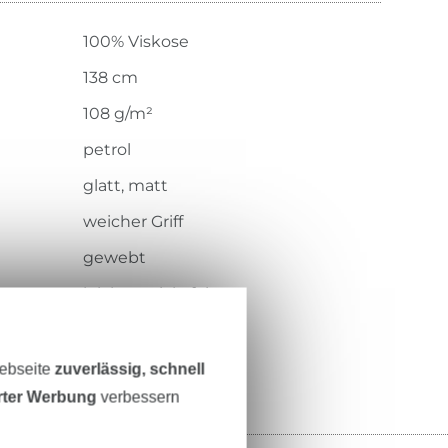
100% Viskose
138 cm
108 g/m²
petrol
glatt, matt
weicher Griff
gewebt
leicht, weich, fein
126.417-5038
Webseite
zuverlässig, schnell
erter Werbung
verbessern