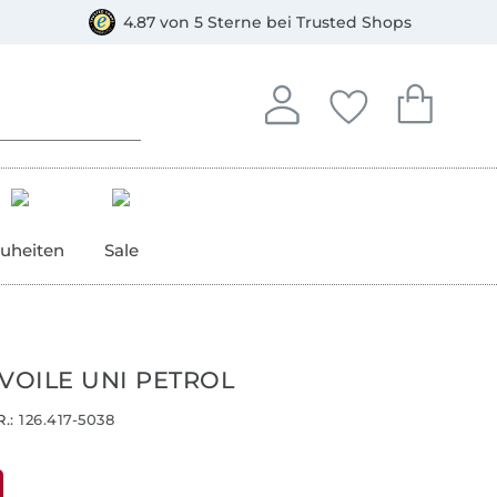
orkasse
4.87 von 5 Sterne bei Trusted Shops
In deinem Konto anmelden o
Du hast keine Artike
Du hast kein
Anmelden
Deine Favorite
Dein W
uheiten
Sale
VOILE UNI PETROL
.:
126.417-5038