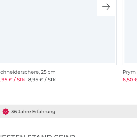
chneiderschere, 25 cm
Prym
,95 € / Stk
8,95 € / Stk
6,50 €
36 Jahre Erfahrung