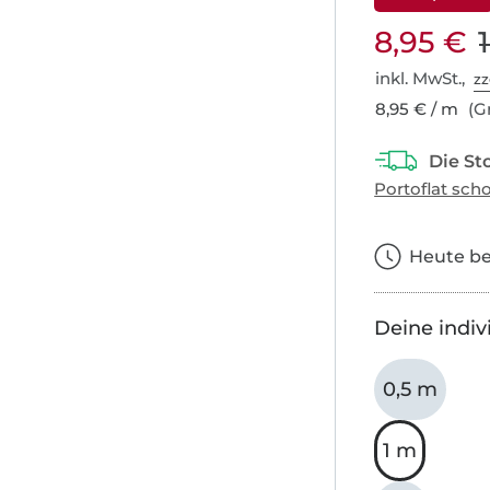
8,95 €
inkl. MwSt.,
zz
8,95 € / m
(Gr
Heute bes
Deine indiv
0,5 m
1 m