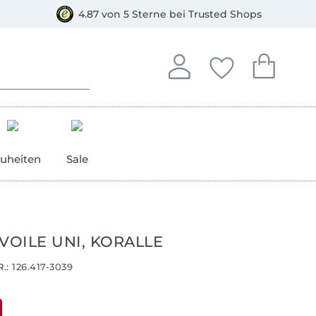
orkasse
4.87 von 5 Sterne bei Trusted Shops
In deinem Konto anmelden o
Du hast keine Artike
Du hast kein
Anmelden
Deine Favorite
Dein W
uheiten
Sale
VOILE UNI, KORALLE
.:
126.417-3039