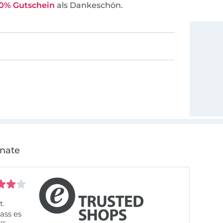
0% Gutschein
als Dankeschön.
onate
t.
ass es