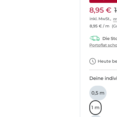
8,95 €
inkl. MwSt.,
zz
8,95 € / m
(Gr
Heute bes
Deine indiv
0,5 m
1 m