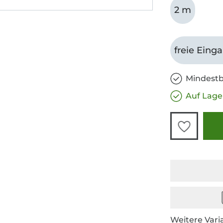
2 m
freie Eing
Mindestb
Auf Lage
Weitere Vari