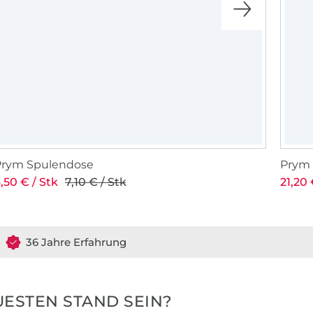
Prym Spulendose
Prym 
,50 € / Stk
7,10 € / Stk
21,20 
36 Jahre Erfahrung
ESTEN STAND SEIN?