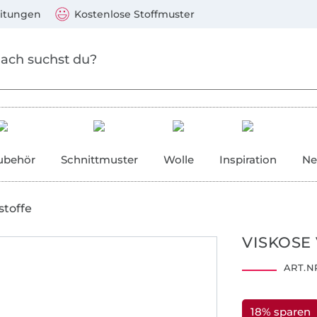
Zum Hauptinhalt springen
Weiter zur Suche
)
Visa, Mastercard, PayPal, Giropay, Kauf auf Rechnung, V
eitungen
Kostenlose Stoffmuster
ubehör
Schnittmuster
Wolle
Inspiration
Ne
stoffe
VISKOSE 
ART.NR
18% sparen