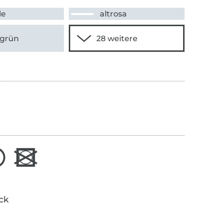
le
altrosa
sgrün
ick