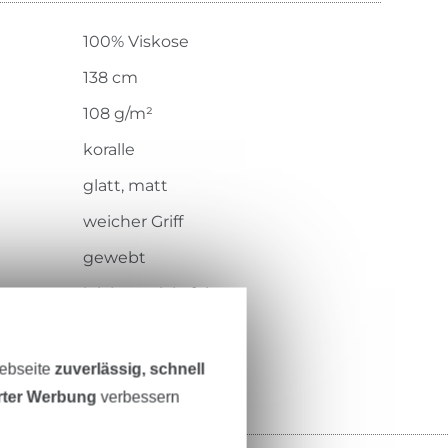
100% Viskose
138 cm
108 g/m²
koralle
glatt, matt
weicher Griff
gewebt
leicht, weich, fein
126.417-3039
Webseite
zuverlässig, schnell
erter Werbung
verbessern