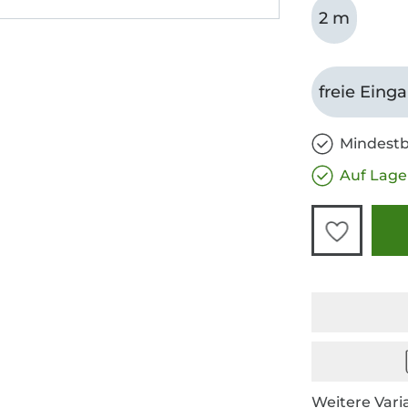
2 m
freie Eing
Mindestb
Auf Lage
Weitere Vari