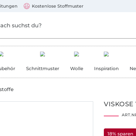
Zum Hauptinhalt springen
Weiter zur Suche
)
Visa, Mastercard, PayPal, Giropay, Kauf auf Rechnung, V
eitungen
Kostenlose Stoffmuster
ubehör
Schnittmuster
Wolle
Inspiration
Ne
stoffe
VISKOSE 
ART.NR
18% sparen