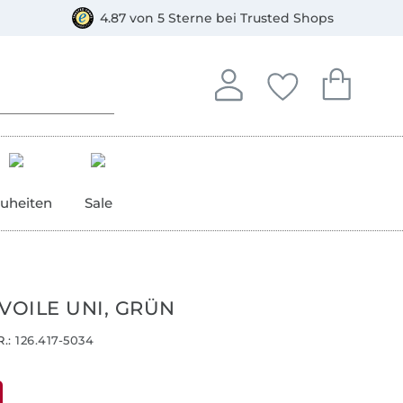
orkasse
4.87 von 5 Sterne bei Trusted Shops
In deinem Konto anmelden o
Du hast keine Artike
Du hast kein
Anmelden
Deine Favorite
Dein W
uheiten
Sale
VOILE UNI, GRÜN
.:
126.417-5034