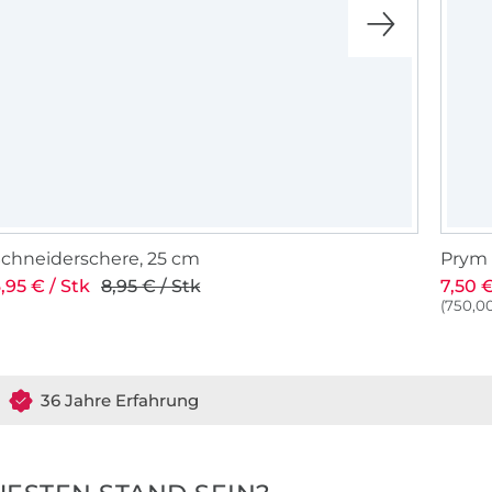
chneiderschere, 25 cm
Prym 
,95 € / Stk
8,95 € / Stk
7,50 €
(750,00
36 Jahre Erfahrung