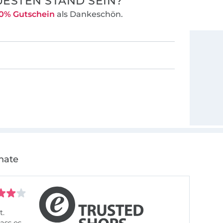
ESTEN STAND SEIN?
0% Gutschein
als Dankeschön.
nate
t.
ass es