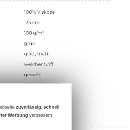
100% Viskose
135 cm
108 g/m²
grün
glatt, matt
weicher Griff
gewebt
leicht, weich, fein
126.417-5034
Webseite
zuverlässig, schnell
erter Werbung
verbessern