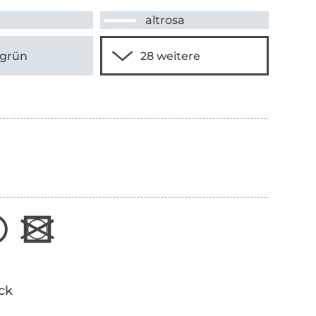
altrosa
sgrün
ick