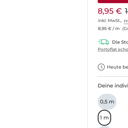
8,95 €
inkl. MwSt.,
zz
8,95 € / m
(Gr
Heute bes
Deine indiv
0,5 m
1 m