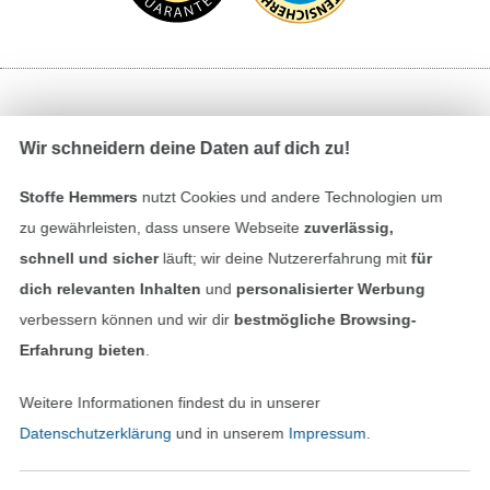
Bezahlen mit
Wir schneidern deine Daten auf dich zu!
Stoffe Hemmers
nutzt Cookies und andere Technologien um
zu gewährleisten, dass unsere Webseite
zuverlässig,
schnell und sicher
läuft; wir deine Nutzererfahrung mit
für
dich relevanten Inhalten
und
personalisierter Werbung
Unsere Versandpartner
verbessern können und wir dir
bestmögliche Browsing-
Erfahrung bieten
.
Weitere Informationen findest du in unserer
Datenschutzerklärung
und in unserem
Impressum
.
In den deutschen Shop wechseln (aktuell gewählt