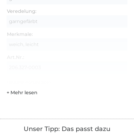
Veredelung:
garngefärbt
Merkmale:
weich, leicht
Art.Nr.:
206.327-0003
Hersteller-Kontaktdaten
Unser Tipp: Das passt dazu