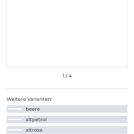
Weitere Varianten:
beere
altpetrol
altrosa