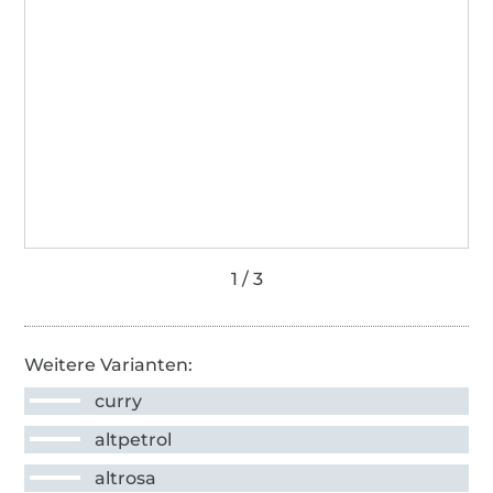
Weitere Varianten:
curry
altpetrol
altrosa