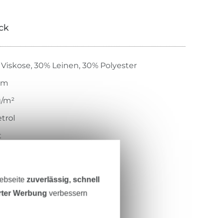
ick
Viskose, 30% Leinen, 30% Polyester
cm
g/m²
etrol
t
her Griff
ebt
Webseite
zuverlässig, schnell
h, pflegeleicht
erter Werbung
verbessern
387-5037