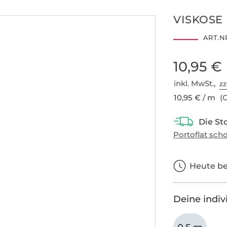
VISKOSE 
ART.NR
10,95 €
inkl. MwSt.,
zz
10,95 € / m
(G
Heute bes
Deine indiv