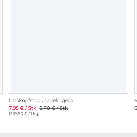
Glaskopfstecknadeln gelb
S
7,95 € / Stk
8,70 € / Stk
6
(397,50 € / 1 kg)