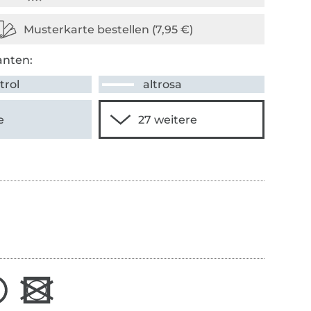
anten:
trol
altrosa
e