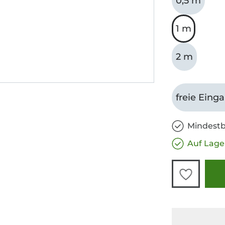
0,5 m
1 m
2 m
freie Eing
Mindestb
Auf Lage