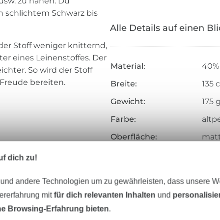
usw. zu nähen. Du
n schlichtem Schwarz bis
Alle Details auf einen Bl
er Stoff weniger knitternd,
er eines Leinenstoffes. Der
Material:
40% 
chter. So wird der Stoff
Freude bereiten.
Breite:
135 
Gewicht:
175 
Farbe:
altp
Oberfläche:
mat
Griff:
weic
f dich zu!
Herstellungsart:
gew
 und andere Technologien um zu gewährleisten, dass unsere 
Merkmale:
weic
zererfahrung mit
für dich relevanten Inhalten
und
personalisi
Art.Nr.:
131.
e Browsing-Erfahrung bieten
.