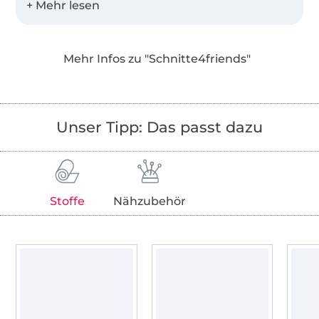
Schon öfter haben mich Freundinnen und
Hobbyschneiderinnen nach Schnittmustern
gefragt. "Mach doch mal Schnitte für uns,
Mehr Infos zu "Schnitte4friends"
moderne Sachen zum selber nähen, so wie es
auch in den Geschäften hängt."
Daraus ist Schnitte4friends entstanden!
Unser Tipp: Das passt dazu
Meine Schnittmuster sind für Frauen, die
tragbare Mode im Trend der Zeit selber nähen
möchten.
Stoffe
Nähzubehör
Ihr findet bei mir einfache Basic-
Schnittmuster und besondere Mode-
Schnittmuster, immer mit guter Passform für
Frauen und einer ausführlichen bebilderten
Anleitung.