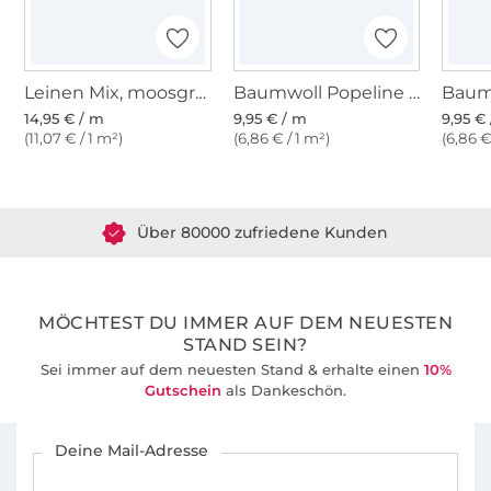
Meine Verarbeitungsvorschläge in den
Anleitungen sind immer einfach gehalten
und doch so gestaltet, dass die selbst
Leinen Mix, moosgrün
Baumwoll Popeline The Stripes, schwarz
genähten Teile von außen und von innen
14,95 € / m
9,95 € / m
9,95 €
schön aussehen.
(11,07 € / 1 m²)
(6,86 € / 1 m²)
(6,86 €
Über 1.8 Millionen Meter Stoff versandfertig
Ihr findet mich auch auf Facebook und
Über 80000 zufriedene Kunden
Instagram, ich freue mich über euren Besuch
und wenn ihr eure selber genähten
36 Jahre Erfahrung
Schnitte4friends-Sachen zeigt!
Mit Schnitte4friends schöne Sachen selber
MÖCHTEST DU IMMER AUF DEM NEUESTEN
STAND SEIN?
nähen!
Sei immer auf dem neuesten Stand & erhalte einen
10%
Gutschein
als Dankeschön.
Für den Stoffe Hemmers Newsletter anmelden
Deine Mail-Adresse