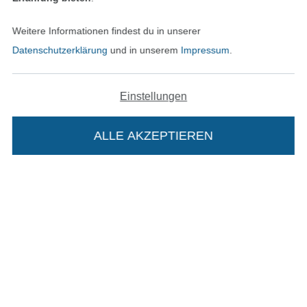
Weitere Informationen findest du in unserer
Datenschutzerklärung
und in unserem
Impressum
.
Unsere Versandpartner
Einstellungen
ALLE AKZEPTIEREN
In deinen Warenkorb
In den deutschen Shop wechseln (aktuell gewählt
Impressum
AGB
Datenschutz
Widerrufsrecht