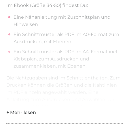
Im Ebook (Größe 34-50) findest Du:
Eine Nähanleitung mit Zuschnittplan und
Hinweisen
Ein Schnittmuster als PDF im A0-Format zum
Ausdrucken, mit Ebenen
Ein Schnittmuster als PDF im A4-Format incl.
Klebeplan, zum Ausdrucken und
zusammenkleben, mit Ebenen.
Die Nahtzugaben sind im Schnitt enthalten. Zum
Drucken können die Größen und die Nahtlinien
im PDF einzeln angewählt werden. Eine
Anleitung zum Ausdrucken und Anwählen der
Größen und Nahtlinien ist beigefügt.
Achtung bei Druckereinstellungen: Anpassen der
Seitengröße -> Keine