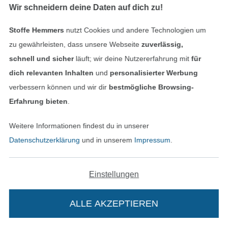
Wir schneidern deine Daten auf dich zu!
Stoffe Hemmers
nutzt Cookies und andere Technologien um
NEU
NEU
zu gewährleisten, dass unsere Webseite
zuverlässig,
Viskose Twill Paisley Flowers, olivgrün
Viskose Twill Spots, multicolor
schnell und sicher
läuft; wir deine Nutzererfahrung mit
für
14,95 € / m
14,95 € / m
dich relevanten Inhalten
und
personalisierter Werbung
(10,31 € / 1 m²)
(10,31 € / 1 m²)
verbessern können und wir dir
bestmögliche Browsing-
Bald lieferbar
Bald lieferbar
Erfahrung bieten
.
Weitere Informationen findest du in unserer
Datenschutzerklärung
und in unserem
Impressum
.
Einstellungen
Leinen Mix Pepino, marine
Viskose Leinen Ginkgo, rosa
ALLE AKZEPTIEREN
14,95 € / m
15,95 € / m
(11,07 € / 1 m²)
(11,39 € / 1 m²)