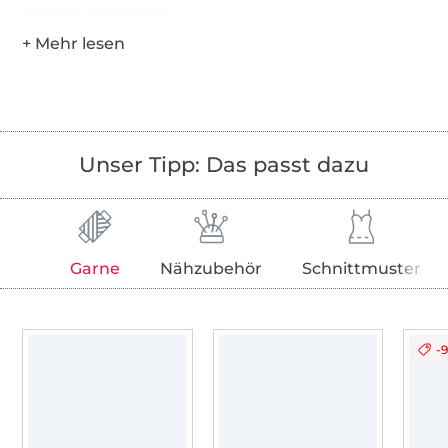
Hersteller-Kontaktdaten
Unser Tipp: Das passt dazu
Garne
Nähzubehör
Schnittmuster
-