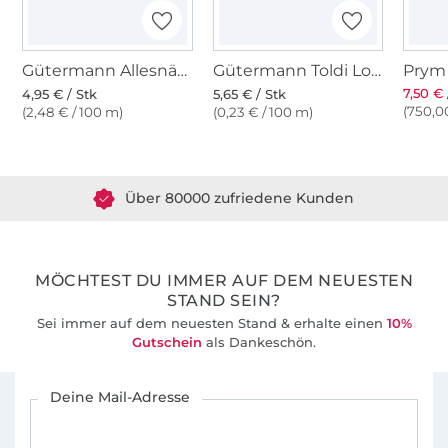
Gütermann Allesnäher (018) grün
Gütermann Toldi Lock dunkelgrün
7,50 € 
4,95 € / Stk
5,65 € / Stk
(750,00
(2,48 € / 100 m)
(0,23 € / 100 m)
Über 1.8 Millionen Meter Stoff versandfertig
Über 80000 zufriedene Kunden
36 Jahre Erfahrung
MÖCHTEST DU IMMER AUF DEM NEUESTEN
STAND SEIN?
Sei immer auf dem neuesten Stand & erhalte einen
10%
Gutschein
als Dankeschön.
Für den Stoffe Hemmers Newsletter anmelden
Deine Mail-Adresse