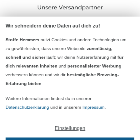
Unsere Versandpartner
Wir schneidern deine Daten auf dich zu!
Stoffe Hemmers
nutzt Cookies und andere Technologien um
In den deutschen Shop wechseln (aktuell gewählt
zu gewährleisten, dass unsere Webseite
zuverlässig,
schnell und sicher
läuft; wir deine Nutzererfahrung mit
für
Impressum
dich relevanten Inhalten
und
personalisierter Werbung
verbessern können und wir dir
bestmögliche Browsing-
AGB
Erfahrung bieten
.
Datenschutz
Weitere Informationen findest du in unserer
Datenschutzerklärung
und in unserem
Impressum
.
Widerrufsrecht
Kontakt
Einstellungen