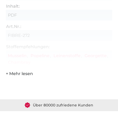
Inhalt:
PDF
Art.Nr.:
FIBRE-272
Stoffempfehlungen:
Musselin
Popeline
Leinenstoffe
Georgette
Chambray
Über 1.8 Millionen Meter Stoff versandfertig
Über 80000 zufriedene Kunden
36 Jahre Erfahrung