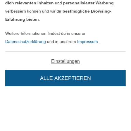
AGB
dich relevanten Inhalten
und
personalisierter Werbung
verbessern können und wir dir
bestmögliche Browsing-
Datenschutz
Erfahrung bieten
.
Widerrufsrecht
Weitere Informationen findest du in unserer
Datenschutzerklärung
und in unserem
Impressum
.
Kontakt
Bestellung widerrufen
Einstellungen
ALLE AKZEPTIEREN
In deinen Warenkorb
Finde mehr Inspiration