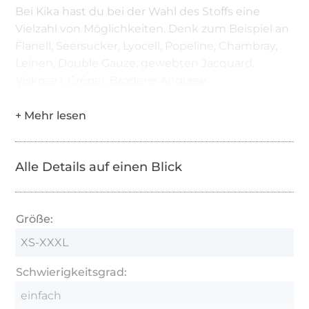
Bei Kika hast du bei der Wahl des Stoffs eine
Vielzahl von Möglichkeiten. Denk zum Beispiel an
Flanell, Seersucker, Lyocell, Popeline, Chambray,
Leinen, Double Gauze, gewebten Jacquard,
Viskose (-Crêpe), Broderie Anglaise .
Alle Details auf einen Blick
Größe:
XS-XXXL
Schwierigkeitsgrad:
einfach