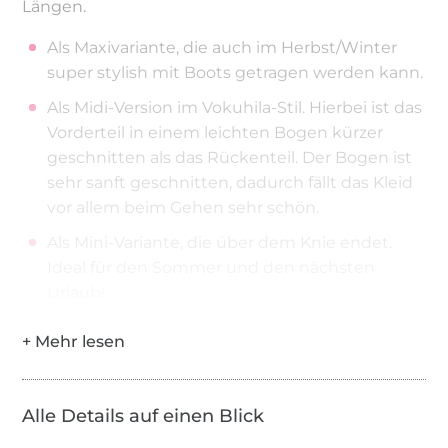
Längen.
Als Maxivariante, die auch im Herbst/Winter
super stylish mit Boots getragen werden kann.
Als Midi-Version im Vokuhila-Stil. Hierbei ist das
Vorderteil in einem leichten Bogen kürzer
geschnitten als das Rückenteil. Der Bogen ist
sehr sanft geschnitten, dadurch fällt das Kleid
vor allem beim Gehen sehr schön.
Als Mini-Variante, die über dem Knie endet.
Ideal für den Sommer und den nächsten
Urlaub!
Auch bei der Verarbeitung des Ausschnittes hast
du die Wahl. Das Kleid kann zum einen mit einer
Blende genäht werden. Diese kannst du
entweder nur als dekorative Fake-Knopfleiste
Alle Details auf einen Blick
nähen oder du nähst Knopflöcher und