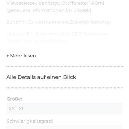
Viskosejersey benötigt. (Stoffbreite: 1,40m)
(genauere Informationen im E-book)
Zubehör: Es wird kein extra Zubehör benötigt
Hinweis: Die Schnittmuster-PDF Dateien im
DinA4 Format ausdrucken
Alle Details auf einen Blick
Größe:
XS - XL
Schwierigkeitsgrad: