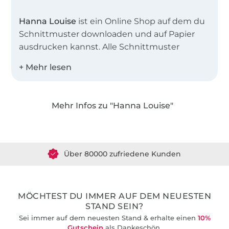
Hanna Louise
ist ein Online Shop auf dem du
Schnittmuster downloaden und auf Papier
ausdrucken kannst. Alle Schnittmuster
wurden von mir persönlich mit viel Herzblut
und Detailliebe erstellt. Bei der Konstruktion
der Schnitte, legen wir sehr viel Wert auf eine
einfache und unkomplizierte Darstellung.
Mehr Infos zu "Hanna Louise"
Über 1.8 Millionen Meter Stoff versandfertig
Mit der beilegenden Anleitung können selbst
Anfänger die Kreationen einfach und
Über 80000 zufriedene Kunden
verständlich nachnähen.
36 Jahre Erfahrung
MÖCHTEST DU IMMER AUF DEM NEUESTEN
STAND SEIN?
Sei immer auf dem neuesten Stand & erhalte einen
10%
Gutschein
als Dankeschön.