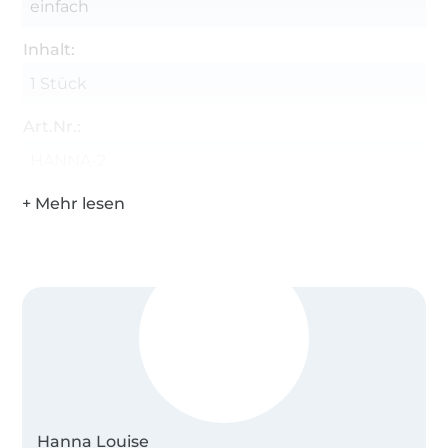
einfach
Inhalt:
1 Stück
Art.Nr.:
HANNA-2
Hanna Louise