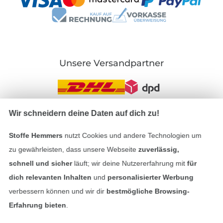
Unsere Versandpartner
Wir schneidern deine Daten auf dich zu!
In den deutschen Shop wechseln (aktuell gewählt
Stoffe Hemmers
nutzt Cookies und andere Technologien um
zu gewährleisten, dass unsere Webseite
zuverlässig,
Impressum
schnell und sicher
läuft; wir deine Nutzererfahrung mit
für
AGB
dich relevanten Inhalten
und
personalisierter Werbung
verbessern können und wir dir
bestmögliche Browsing-
Datenschutz
Erfahrung bieten
.