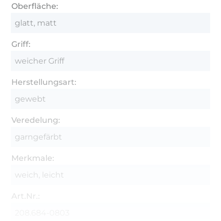
Oberfläche:
glatt, matt
Griff:
weicher Griff
Herstellungsart:
gewebt
Veredelung:
garngefärbt
Merkmale:
weich, leicht
Art.Nr.:
208.684-0803