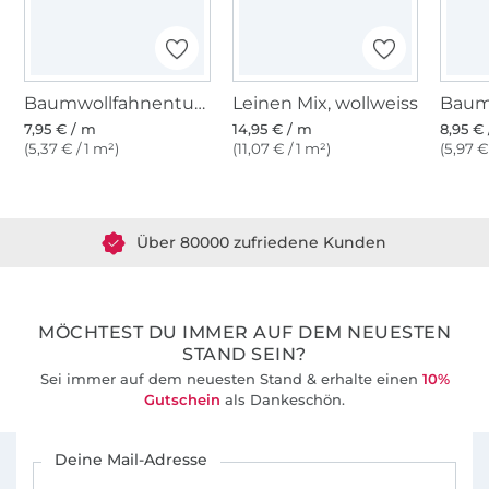
Baumwollfahnentuch, weiß
Leinen Mix, wollweiss
7,95 € / m
14,95 € / m
8,95 €
(5,37 € / 1 m²)
(11,07 € / 1 m²)
(5,97 €
Über 1.8 Millionen Meter Stoff versandfertig
Über 80000 zufriedene Kunden
36 Jahre Erfahrung
MÖCHTEST DU IMMER AUF DEM NEUESTEN
STAND SEIN?
Sei immer auf dem neuesten Stand & erhalte einen
10%
Gutschein
als Dankeschön.
Für den Stoffe Hemmers Newsletter anmelden
Deine Mail-Adresse