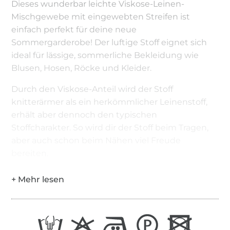
Dieses wunderbar leichte Viskose-Leinen-
Mischgewebe mit eingewebten Streifen ist
einfach perfekt für deine neue
Sommergarderobe! Der luftige Stoff eignet sich
ideal für lässige, sommerliche Bekleidung wie
Blusen, Hosen, Röcke und Kleider.
Durch den Viskose-Anteil wird der Stoff
knitterärmer als ein herkömmlicher Leinenstoff,
erhält aber dennoch den typischen
Stoffcharakter. So wird dir der Stoff beim Tragen,
aber auch schon beim Nähen viel Freude
bereiten.