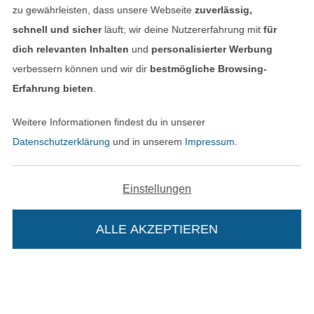
zu gewährleisten, dass unsere Webseite
zuverlässig,
schnell und sicher
läuft; wir deine Nutzererfahrung mit
für
dich relevanten Inhalten
und
personalisierter Werbung
Unsere Versandpartner
verbessern können und wir dir
bestmögliche Browsing-
Erfahrung bieten
.
Weitere Informationen findest du in unserer
Datenschutzerklärung
und in unserem
Impressum
.
In den deutschen Shop wechseln (aktuell gewählt
Einstellungen
Impressum
AGB
ALLE AKZEPTIEREN
Datenschutz
Widerrufsrecht