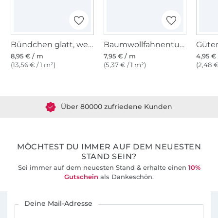
Bündchen glatt, weiß
Baumwollfahnentuch, weiß
8,95 € / m
7,95 € / m
4,95 € 
(13,56 € / 1 m²)
(5,37 € / 1 m²)
(2,48 €
Über 1.8 Millionen Meter Stoff versandfertig
Über 80000 zufriedene Kunden
36 Jahre Erfahrung
MÖCHTEST DU IMMER AUF DEM NEUESTEN
STAND SEIN?
Sei immer auf dem neuesten Stand & erhalte einen
10%
Gutschein
als Dankeschön.
Für den Stoffe Hemmers Newsletter anmelden
Deine Mail-Adresse