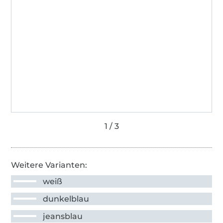
Weitere Varianten:
weiß
dunkelblau
jeansblau