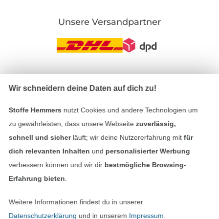
Unsere Versandpartner
In den deutschen Shop wechseln (aktuell gewählt
Wir schneidern deine Daten auf dich zu!
Impressum
Stoffe Hemmers
nutzt Cookies und andere Technologien um
zu gewährleisten, dass unsere Webseite
zuverlässig,
AGB
schnell und sicher
läuft; wir deine Nutzererfahrung mit
für
dich relevanten Inhalten
und
personalisierter Werbung
Datenschutz
verbessern können und wir dir
bestmögliche Browsing-
Erfahrung bieten
.
Widerrufsrecht
Weitere Informationen findest du in unserer
Kontakt
Datenschutzerklärung
und in unserem
Impressum
.