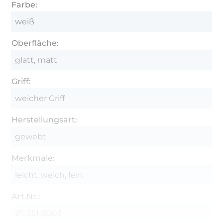
Farbe:
weiß
Oberfläche:
glatt, matt
Griff:
weicher Griff
Herstellungsart:
gewebt
Merkmale:
leicht, weich, fein
Art.Nr.:
211.551-5003