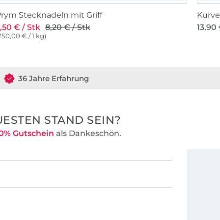
rym Stecknadeln mit Griff
Kurven
,50 € / Stk
8,20 € / Stk
13,90 
750,00 € / 1 kg)
36 Jahre Erfahrung
ESTEN STAND SEIN?
0% Gutschein
als Dankeschön.