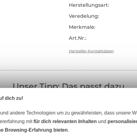
Herstellungsart:
Veredelung:
Merkmale:
Art.Nr.:
Hersteller-Kontaktdaten
Unser Tipp: Das passt dazu
f dich zu!
 und andere Technologien um zu gewährleisten, dass unsere 
zererfahrung mit
für dich relevanten Inhalten
und
personalisi
e Browsing-Erfahrung bieten
.
offe
Garne
Nähzubehör
Schnittmus