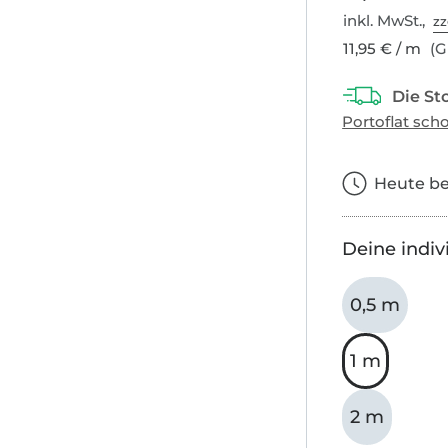
inkl. MwSt.,
zz
11,95 € / m
(G
Heute bes
Deine indiv
0,5 m
1 m
2 m