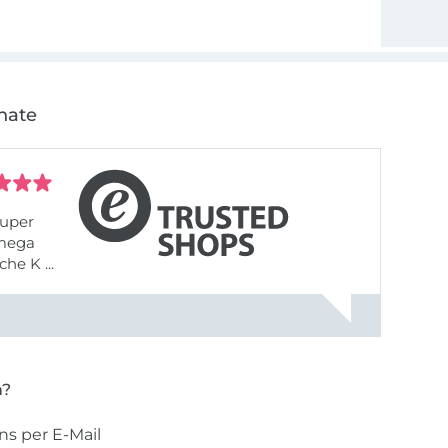
nate
uper
 mega
he K ...
n?
ns per E-Mail