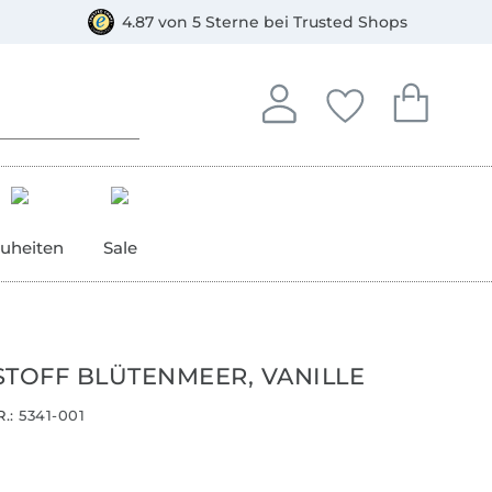
orkasse
4.87 von 5 Sterne bei Trusted Shops
In deinem Konto anmelden o
Du hast keine Artike
Du hast kein
Anmelden
Deine Favorite
Dein W
uheiten
Sale
STOFF BLÜTENMEER, VANILLE
.:
5341-001