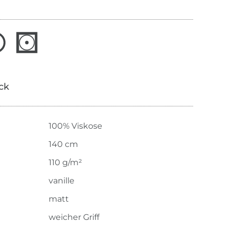
ick
100% Viskose
140 cm
110 g/m²
vanille
matt
weicher Griff